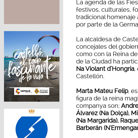
La agenda de las Fie
festivos, culturales, f
tradicional homenaje a
por parte de la Germa
La alcaldesa de Cast
concejales del gobiern
como con la Reina de 
de la Ciudad ha parti
Na Violant d’Hongría
,
Castellón.
Marta Mateu Felip
, e
figura de la reina mag
companya son;
Andre
Álvarez (Na Dolça), M
(Na Margarida), Raqu
Barberán (N'Ermengar