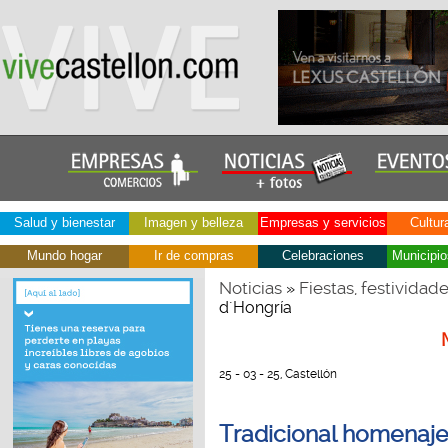
Salud y bienestar
Imagen y belleza
Empresas y servicios
Cultur
Mundo hogar
Ir de compras
Celebraciones
Municipio
Noticias
Fiestas, festividad
»
d´Hongría
25 - 03 - 25, Castellón
Tradicional homenaje 