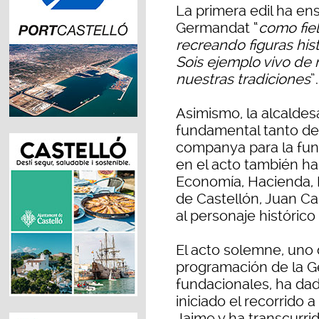
La primera edil ha ens
Germandat “
como fiel
recreando figuras hist
Sois ejemplo vivo de 
nuestras tradiciones
”.
Asimismo, la alcaldes
fundamental tanto de
companya para la fund
en el acto también ha
Economía, Hacienda,
de Castellón, Juan C
al personaje históric
El acto solemne, uno 
programación de la G
fundacionales, ha dad
iniciado el recorrido 
Jaime y ha transcurrid