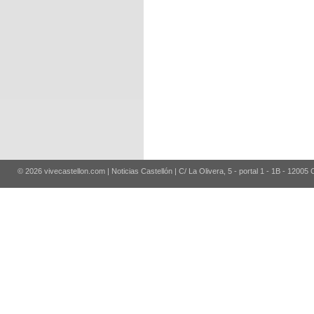
© 2026 vivecastellon.com | Noticias Castellón | C/ La Olivera, 5 - portal 1 - 1B - 12005 