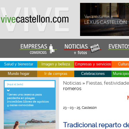
Salud y bienestar
Imagen y belleza
Empresas y servicios
Cultur
Mundo hogar
Ir de compras
Celebraciones
Municipio
Noticias
Fiestas, festividad
»
romeros
23 - 03 - 25, Castellón
Tradicional reparto d