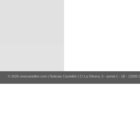
© 2026 vivecastellon.com | Noticias Castellón | C/ La Olivera, 5 - portal 1 - 1B - 12005 