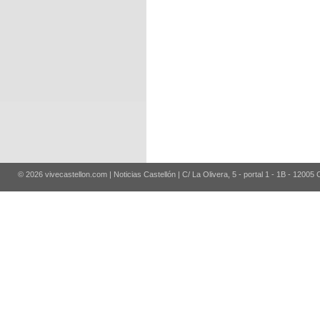
© 2026 vivecastellon.com | Noticias Castellón | C/ La Olivera, 5 - portal 1 - 1B - 12005 