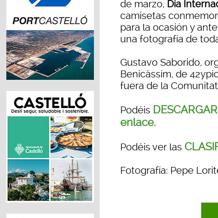
de marzo,
Día Interna
camisetas conmemora
para la ocasión y antes
una fotografía de toda
Gustavo Saborido, or
Benicàssim, de 42ypi
fuera de la Comunitat
DESCARGAR l
Podéis
enlace.
CLASI
Podéis ver las
Fotografía: Pepe Lorit