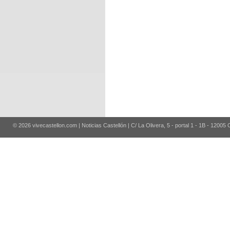
© 2026 vivecastellon.com | Noticias Castellón | C/ La Olivera, 5 - portal 1 - 1B - 12005 