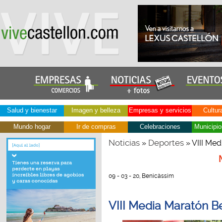
Salud y bienestar
Imagen y belleza
Empresas y servicios
Cultur
Mundo hogar
Ir de compras
Celebraciones
Municipio
Noticias
Deportes
»
» VIII Me
09 - 03 - 20, Benicàssim
VIII Media Maratón B