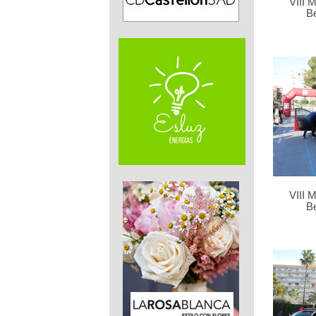
VIII 
B
VIII 
B