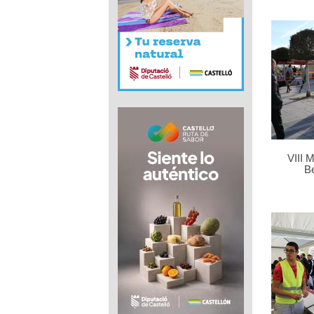
VIII 
B