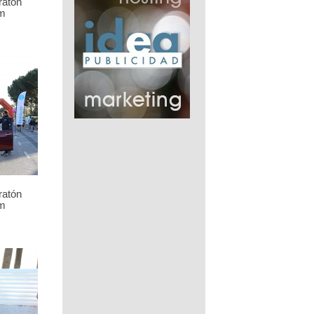
ratón
m
ratón
m