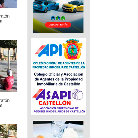
ratón
m
ratón
m