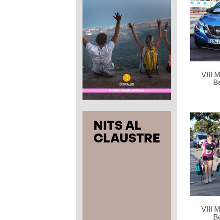
VIII 
B
VIII 
B