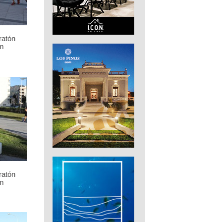
ratón
m
ratón
m