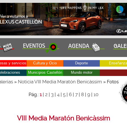
sas y servicios
Cultura y Ocio
Deporte
Enseñanz
elebraciones
Municipios Castellón
Mundo motor
lerías
Noticia VIII Media Maratón Benicàssim
»
» Fotos
2
3
4
5
6
7
8
9
10
Pág.:
1
|
|
|
|
|
|
|
|
|
VIII Media Maratón Benicàssim