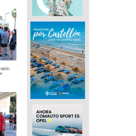
ratón
m