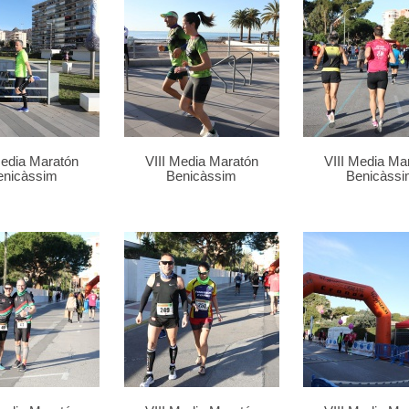
Media Maratón
VIII Media Maratón
VIII Media Ma
enicàssim
Benicàssim
Benicàssi