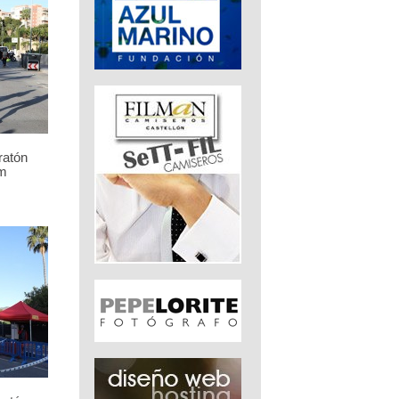
ratón
m