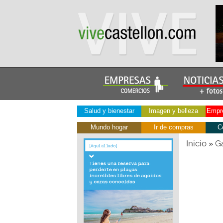
Salud y bienestar
Imagen y belleza
Empre
Mundo hogar
Ir de compras
C
Inicio
Ga
»