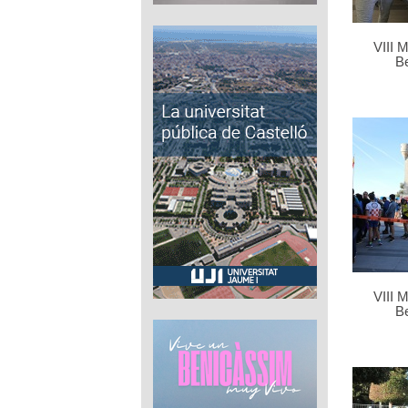
VIII 
B
VIII 
B