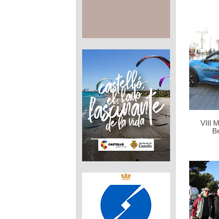
VIII 
B