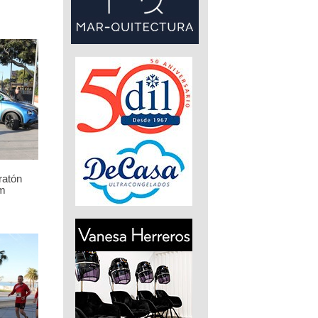
ratón
m