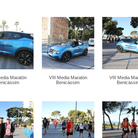
Media Maratón
VIII Media Maratón
VIII Media Ma
enicàssim
Benicàssim
Benicàssi