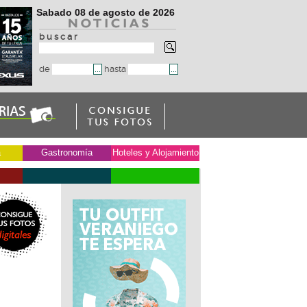
Sabado 08 de agosto de 2026
b u s c a r
de
hasta
a
Gastronomía
Hoteles y Alojamiento