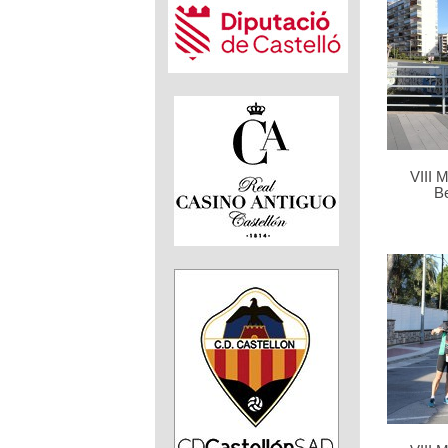
VIII 
B