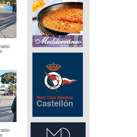
ratón
m
ratón
m