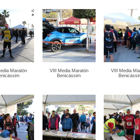
Media Maratón
VIII Media Maratón
VIII Media Ma
enicàssim
Benicàssim
Benicàssi