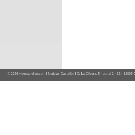
© 2026 vivecastellon.com | Noticias Castellón | C/ La Olivera, 5 - portal 1 - 1B - 12005 