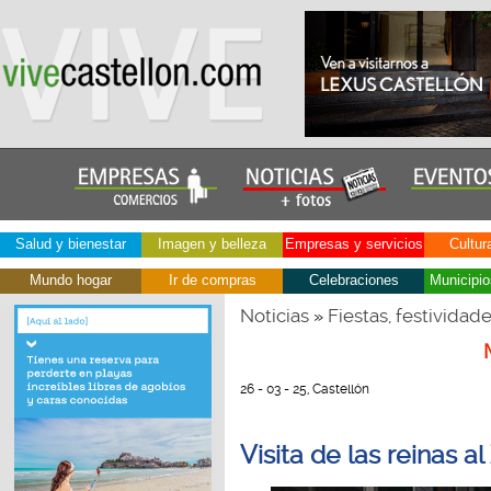
Salud y bienestar
Imagen y belleza
Empresas y servicios
Cultur
Mundo hogar
Ir de compras
Celebraciones
Municipio
Noticias
Fiestas, festividad
»
26 - 03 - 25, Castellón
Visita de las reinas 