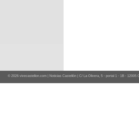
© 2026 vivecastellon.com | Noticias Castellón | C/ La Olivera, 5 - portal 1 - 1B - 12005 