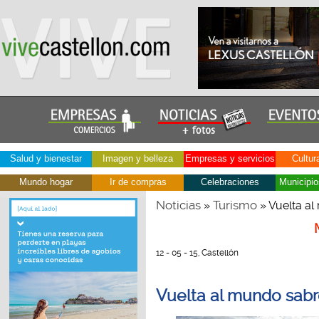
Salud y bienestar
Imagen y belleza
Empresas y servicios
Cultur
Mundo hogar
Ir de compras
Celebraciones
Municipio
Noticias
Turismo
»
» Vuelta al
12 - 05 - 15, Castellón
Vuelta al mundo sabr