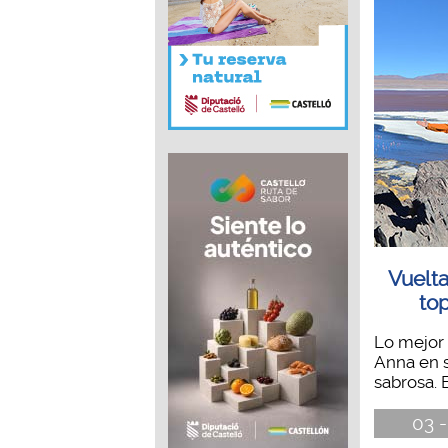
Vuelt
top
Lo mejor 
Anna en 
sabrosa. B
03 -