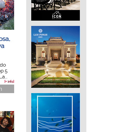
osa,
va
ndo
op 5
a...
[+ info]
n