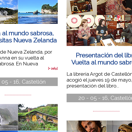
a al mundo sabrosa,
isitas Nueva Zelanda
 de Nueva Zelanda, por
Presentación del lib
Anna en su vuelta al
Vuelta al mundo sab
brosa. En Nueva
[+ info]
La librería Argot de Castellón
acogió el jueves 19 de mayo,
 05 - 16, Castellón
presentación del libro...
20 - 05 - 16, Castelló