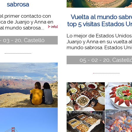
sabrosa
el primer contacto con
Vuelta al mundo sabr
ca de Juanjo y Anna en
top 5 visitas Estados U
 al mundo sabrosa....
[+ info]
Lo mejor de Estados Unidos,
- 03 - 20, Castelló
Juanjo y Anna en su vuelta a
mundo sabrosa. Estados Unid
05 - 02 - 20, Castell