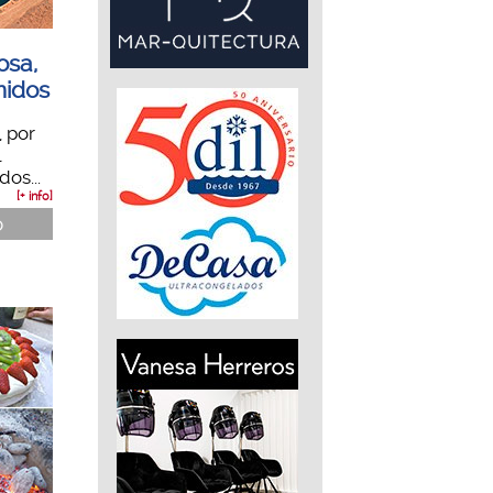
osa,
nidos
 por
l
os...
[+ info]
ó