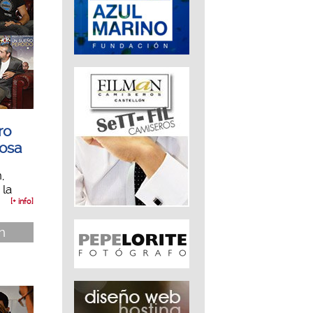
ro
rosa
,
 la
[+ info]
n