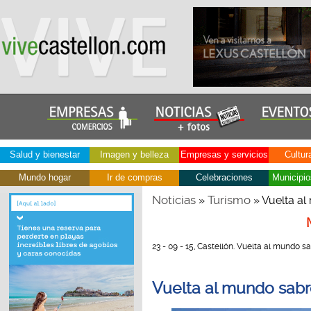
Salud y bienestar
Imagen y belleza
Empresas y servicios
Cultur
Mundo hogar
Ir de compras
Celebraciones
Municipio
Noticias
Turismo
»
» Vuelta a
23 - 09 - 15, Castellón. Vuelta al mundo s
Vuelta al mundo sab