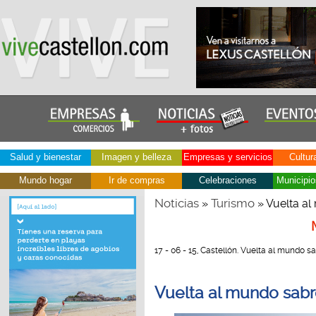
Salud y bienestar
Imagen y belleza
Empresas y servicios
Cultur
Mundo hogar
Ir de compras
Celebraciones
Municipio
Noticias
Turismo
»
» Vuelta a
17 - 06 - 15, Castellón. Vuelta al mundo s
Vuelta al mundo sab