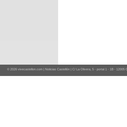
© 2026 vivecastellon.com | Noticias Castellón | C/ La Olivera, 5 - portal 1 - 1B - 12005 