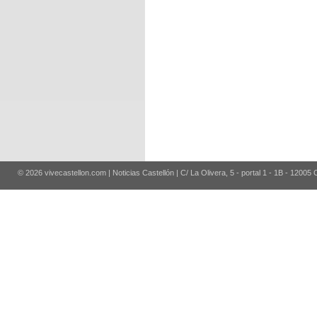
© 2026 vivecastellon.com | Noticias Castellón | C/ La Olivera, 5 - portal 1 - 1B - 12005 