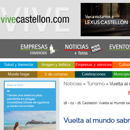
Salud y bienestar
Imagen y belleza
Empresas y servicios
Cultur
Mundo hogar
Ir de compras
Celebraciones
Municipio
Noticias
Turismo
»
» Vuelta al
18 - 02 - 16, Castellón. Vuelta al mundo s
Vuelta al mundo sabros