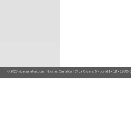
© 2026 vivecastellon.com | Noticias Castellón | C/ La Olivera, 5 - portal 1 - 1B - 12005 