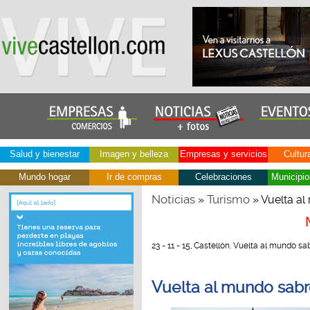
Salud y bienestar
Imagen y belleza
Empresas y servicios
Cultur
Mundo hogar
Ir de compras
Celebraciones
Municipio
Noticias
Turismo
»
» Vuelta al
23 - 11 - 15, Castellón. Vuelta al mundo s
Vuelta al mundo sabro