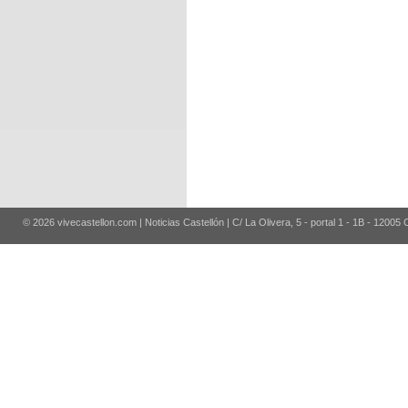
© 2026 vivecastellon.com | Noticias Castellón | C/ La Olivera, 5 - portal 1 - 1B - 12005 