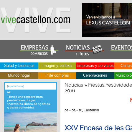
Salud y bienestar
Imagen y belleza
Empresas y servicios
Cultur
Mundo hogar
Ir de compras
Celebraciones
Municipio
Noticias
Fiestas, festividad
»
2016
02 - 03 - 16, Castellón
XXV Encesa de les G