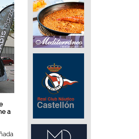
e
ne a
ñada