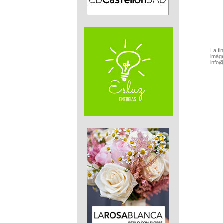
La fi
imáge
info