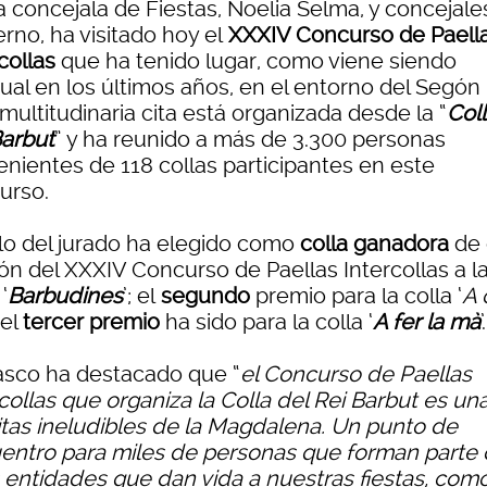
a concejala de Fiestas, Noelia Selma, y concejale
rno, ha visitado hoy el
XXXIV Concurso de Paell
collas
que ha tenido lugar, como viene siendo
ual en los últimos años, en el entorno del Segón 
multitudinaria cita está organizada desde la “
Coll
Barbut
” y ha reunido a más de 3.300 personas
enientes de 118 collas participantes en este
urso.
llo del jurado ha elegido como
colla ganadora
de 
ón del XXXIV Concurso de Paellas Intercollas a l
‘
Barbudines
’; el
segundo
premio para la colla ‘
A 
 el
tercer premio
ha sido para la colla ‘
A fer la mà
’.
asco ha destacado que “
el Concurso de Paellas
collas que organiza la Colla del Rei Barbut es un
citas ineludibles de la Magdalena. Un punto de
entro para miles de personas que forman parte
 entidades que dan vida a nuestras fiestas, com