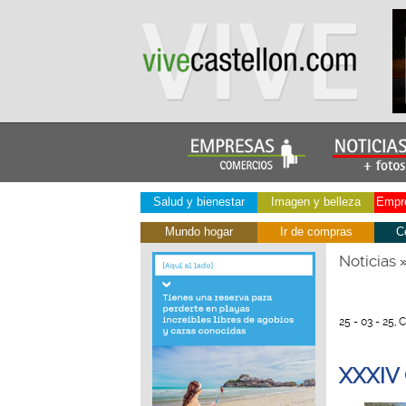
Salud y bienestar
Imagen y belleza
Empre
Mundo hogar
Ir de compras
C
Noticias
25 - 03 - 25, 
XXXIV 