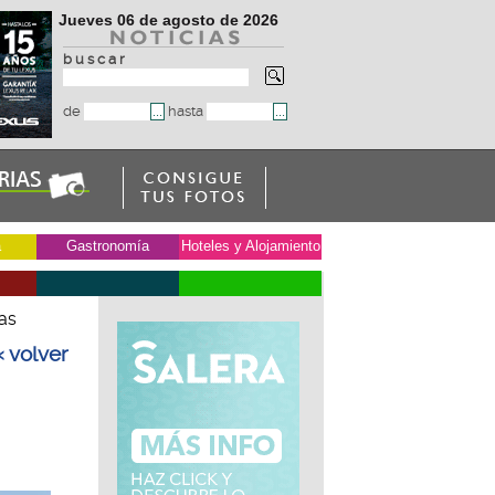
Jueves 06 de agosto de 2026
b u s c a r
de
hasta
a
Gastronomía
Hoteles y Alojamiento
as
« volver