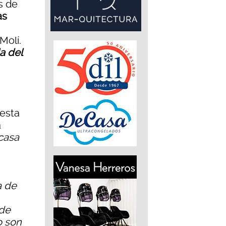
s de
as
Molí.
a del
esta
a
casa
a de
 de
o son