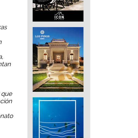
ras
n
a,
ntan
r que
ación
onato