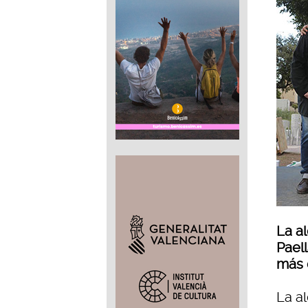
La a
Paell
más 
La a