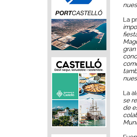
nues
La p
impo
fies
Magd
gran 
cono
como 
tamb
nuest
La a
se re
de e
cola
Muni