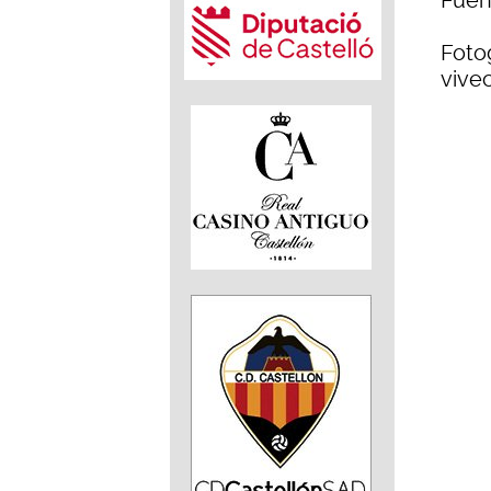
Fuen
Fotog
vive