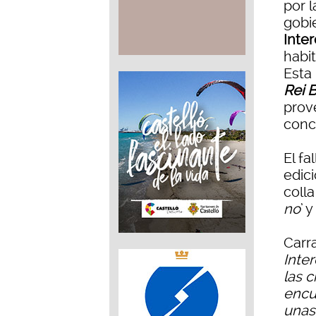
por l
gobie
Inter
habit
Esta 
Rei 
prov
conc
El fa
edici
colla 
no
’ y
Carr
Inter
las 
encu
unas