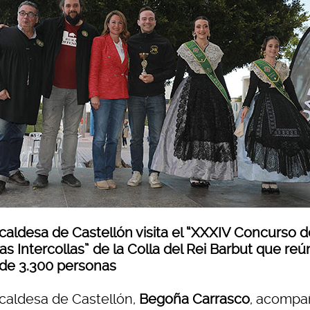
lcaldesa de Castellón visita el “XXXIV Concurso d
as Intercollas” de la Colla del Rei Barbut que reú
de 3.300 personas
lcaldesa de Castellón,
Begoña Carrasco
, acompa