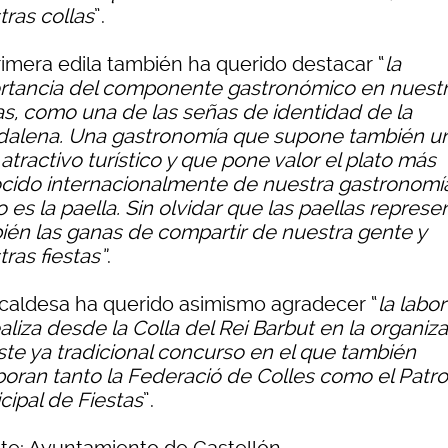
tras collas
”.
rimera edila también ha querido destacar “
la
rtancia del componente gastronómico en nuest
tas, como una de las señas de identidad de la
alena. Una gastronomía que supone también u
atractivo turístico y que pone valor el plato más
cido internacionalmente de nuestra gastronomí
es la paella. Sin olvidar que las paellas represe
ién las ganas de compartir de nuestra gente y
ras fiestas”
.
lcaldesa ha querido asimismo agradecer “
la labo
aliza desde la Colla del Rei Barbut en la organiz
ste ya tradicional concurso en el que también
boran tanto la Federació de Colles como el Patr
cipal de Fiestas
”.