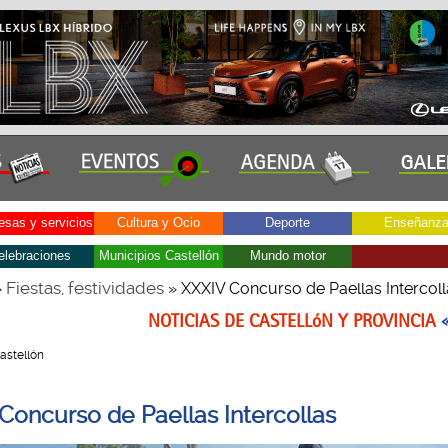
sas y servicios
Cultura y Ocio
Deporte
Enseñanz
elebraciones
Municipios Castellón
Mundo motor
Fiestas, festividades
»
» XXXIV Concurso de Paellas Intercoll
NOTICIAS DE CASTELLóN Y PROVINCIA
Castellón
Concurso de Paellas Intercollas