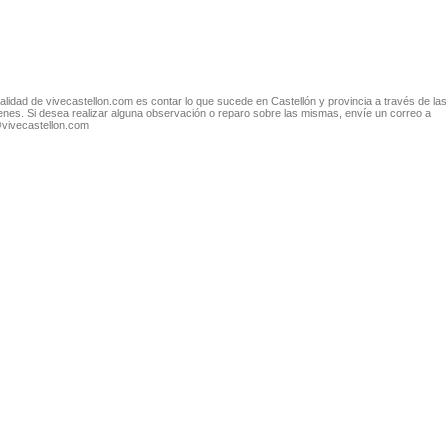
nalidad de vivecastellon.com es contar lo que sucede en Castellón y provincia a través de las
nes. Si desea realizar alguna observación o reparo sobre las mismas, envíe un correo a
@vivecastellon.com