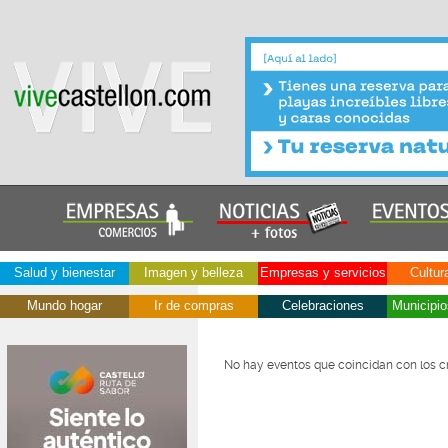
Salud y bienestar
Imagen y belleza
Empresas y servicios
Cultur
Mundo hogar
Ir de compras
Celebraciones
Municipio
No hay eventos que coincidan con los cr