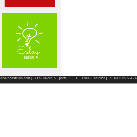
© vivecastellon.com | C/ La Olivera, 5 - portal 1 - 1ºB - 12005 Castellón | Tel. 609 605 564 /