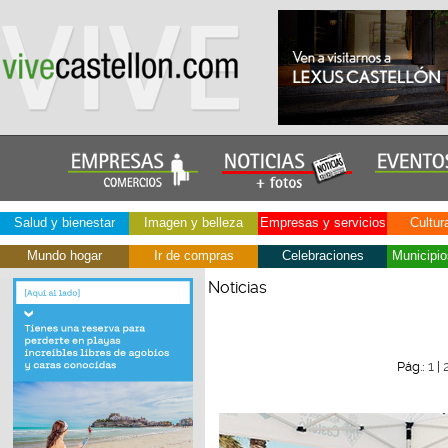
Salud y bienestar
Imagen y belleza
Empresas y servicios
Cultur
Mundo hogar
Ir de compras
Celebraciones
Municipio
Noticias
1
Pág.:
|