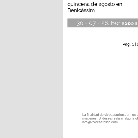
quincena de agosto en
Benicàssim...
30 - 07 - 26, Benicàss
1
Pág.:
|
La finalidad de vivecastellon.com es 
imágenes. Si desea realizar alguna o
info@vivecastellon.com