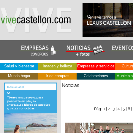
Salud y bienestar
Imagen y belleza
Empresas y servicios
Cultur
Mundo hogar
Ir de compras
Celebraciones
Municipio
Noticias
1
2
3
4
5
6
Pág.:
|
|
|
|
|
|