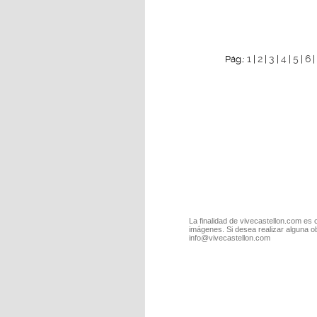
1
2
3
4
5
6
Pág.:
|
|
|
|
|
|
La finalidad de vivecastellon.com es 
imágenes. Si desea realizar alguna o
info@vivecastellon.com