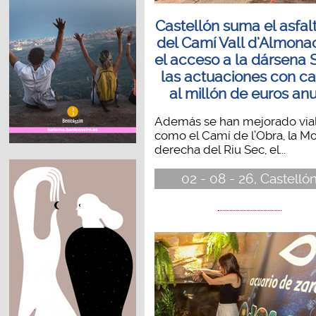
Castellón suma el asfal
del Camí Vall d’Almonac
el acceso a la dársena 
las actuaciones con c
al millón de euros an
Además se han mejorado via
como el Camí de l’Obra, la M
derecha del Riu Sec, el...
02 - 08 - 26, Castelló