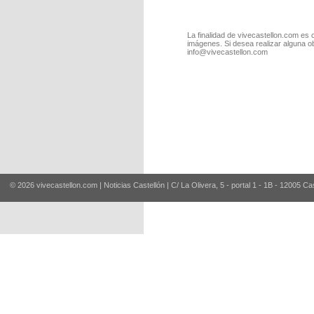
La finalidad de vivecastellon.com es 
imágenes. Si desea realizar alguna o
info@vivecastellon.com
© 2026 vivecastellon.com | Noticias Castellón | C/ La Olivera, 5 - portal 1 - 1B - 12005 Ca