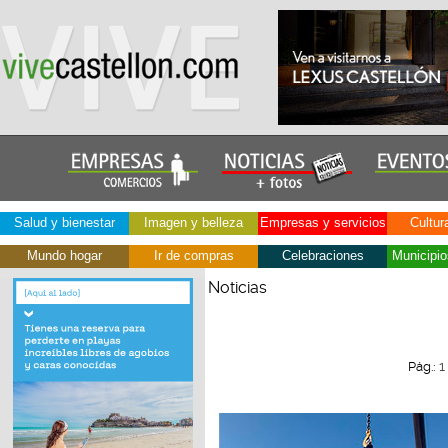
Salud y bienestar
Imagen y belleza
Empresas y servicios
Cultur
Mundo hogar
Ir de compras
Celebraciones
Municipio
Noticias
1
Pág.: