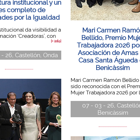
ura institucional y un
s completo de
ades por la Igualdad
Mari Carmen Ramó
stitucional da visibilidad a
mación ‘Creadoras’, con
Bellido, Premio Muj
[+ info]
Trabajadora 2026 por
Asociación de Amas
 - 26, Castellón, Onda
Casa Santa Águeda
Benicàssim
Mari Carmen Ramón Bellido
sido reconocida con el Prem
Mujer Trabajadora 2026 por la
07 - 03 - 26, Castelló
Benicàssim