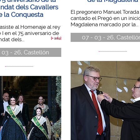
dat dels Cavallers
El pregonero Manuel Torada
e la Conquesta
cantado el Pregó en un inicio
Magdalena marcado por la...
asiste al Homenaje al rey
I en el 75 aniversario de
07 - 03 - 26, Castell
dat dels...
[+ info]
 03 - 26, Castellón