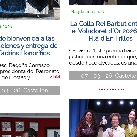
Magdalena 2026
La Colla Rei Barbut en
 2026
el Voladoret d´Or 2026
de bienvenida a las
Filà d´En Trilles
ciones y entrega de
Carrasco: “Este premio hace
Fadrins Honorífics
justicia con una entidad que,
desde hace décadas, es una 
esa, Begoña Carrasco,
a presidenta del Patronato
07 - 03 - 26, Castell
de Fiestas y...
[+ info]
 03 - 26, Castellón