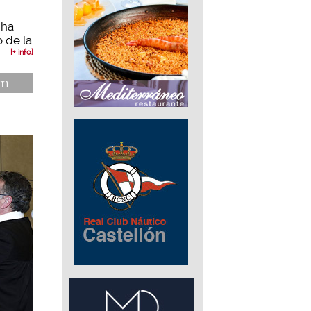
 ha
 de la
[+ info]
óm