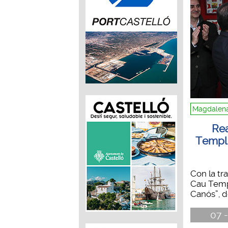
Magdalena
Rea
Temple
Con la tr
Cau Temp
Canós”, de
07 -