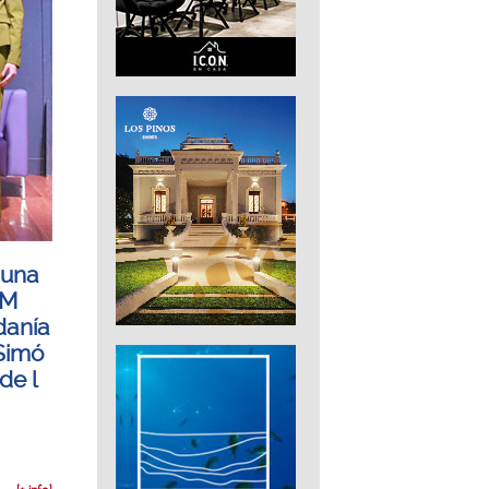
 una
8M
danía
Simó
de l