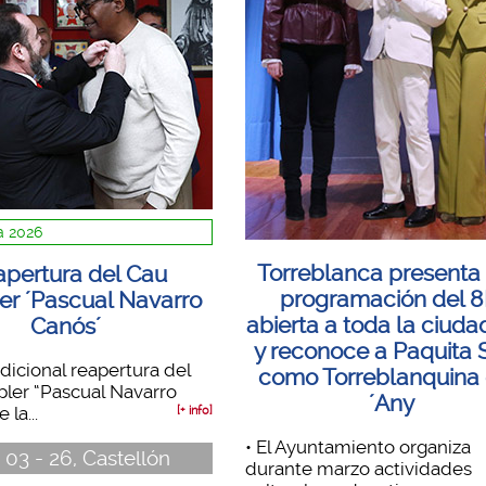
 2026
Torreblanca presenta
pertura del Cau
programación del 
r ´Pascual Navarro
abierta a toda la ciuda
Canós´
y reconoce a Paquita 
adicional reapertura del
como Torreblanquina 
ler “Pascual Navarro
´Any
 la...
[+ info]
• El Ayuntamiento organiza
 03 - 26, Castellón
durante marzo actividades