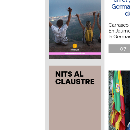
German
d
Carrasco 
En Jaume 
la German
07 -