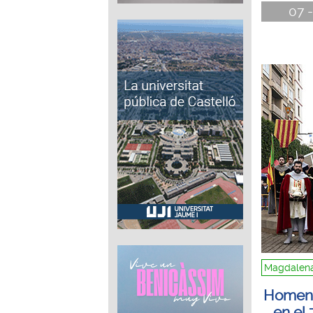
07 -
Magdalena
Homenaj
en el 