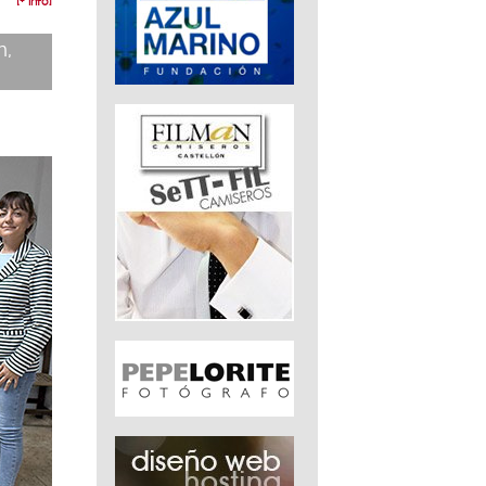
[+ info]
n,