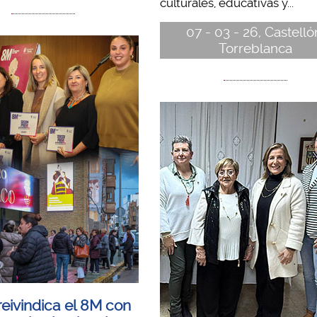
culturales, educativas y...
07 - 03 - 26, Castelló
Torreblanca
eivindica el 8M con