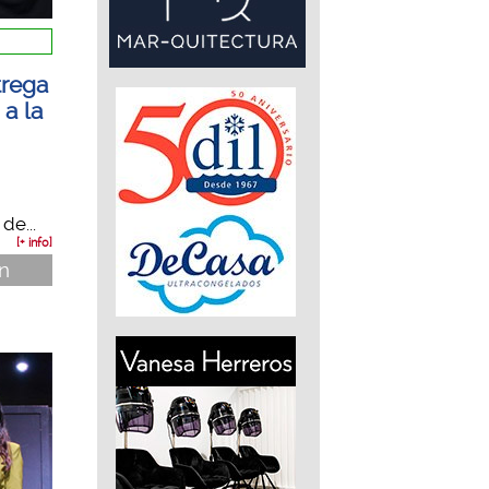
trega
 a la
de...
[+ info]
ón