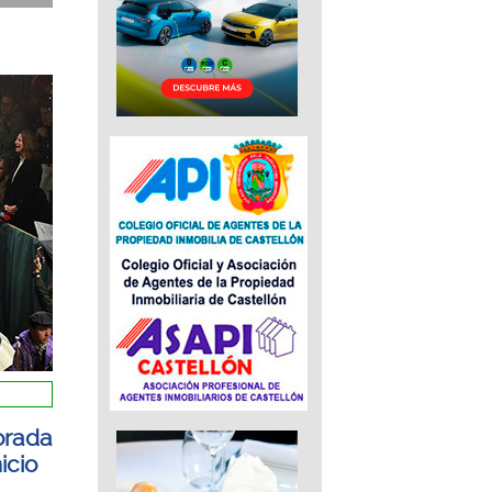
orada
icio