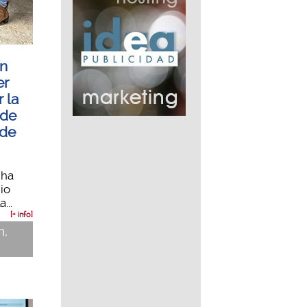
n
er
 la
 de
 de
 ha
io
...
[+ info]
n,