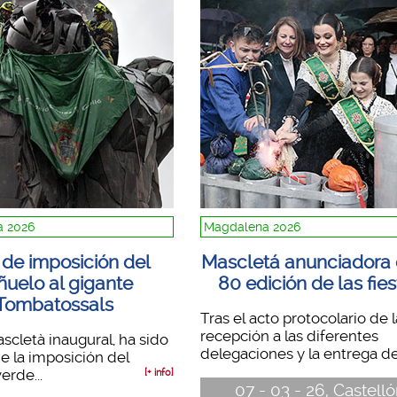
 2026
Magdalena 2026
 de imposición del
Mascletá anunciadora 
ñuelo al gigante
80 edición de las fie
Tombatossals
Tras el acto protocolario de l
recepción a las diferentes
ascletà inaugural, ha sido
delegaciones y la entrega de 
de la imposición del
erde...
[+ info]
07 - 03 - 26, Castell