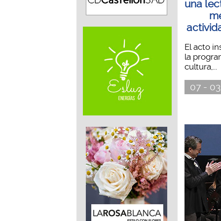
una lect
me
activid
El acto in
la progra
cultura,...
07 - 03