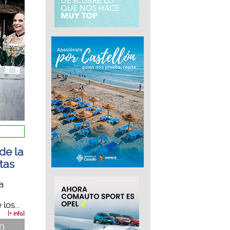
de la
stas
a
los...
[+ info]
ón