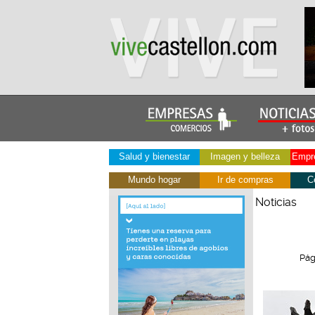
Salud y bienestar
Imagen y belleza
Empre
Mundo hogar
Ir de compras
C
Noticias
Pág