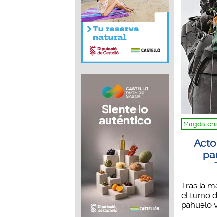
Magdalena
Acto
pa
Tras la m
el turno 
pañuelo v