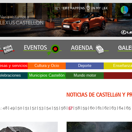
sas y servicios
Cultura y Ocio
Deporte
Enseñanz
elebraciones
Municipios Castellón
Mundo motor
NOTICIAS DE CASTELLóN Y P
48
49
50
51
52
53
54
55
56
58
59
60
61
62
63
64
65
.:
|
|
|
|
|
|
|
|
|
57
|
|
|
|
|
|
|
|