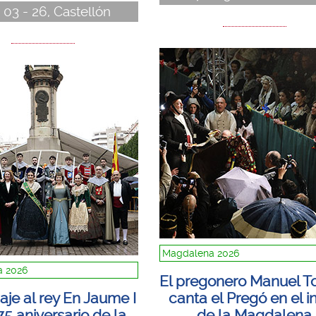
 03 - 26, Castellón
Magdalena 2026
 2026
El pregonero Manuel T
e al rey En Jaume I
canta el Pregó en el in
75 aniversario de la
de la Magdalena