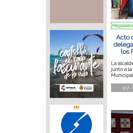
Magdalena
Acto 
delega
los 
La alcald
junto a l
Municipal 
07 -