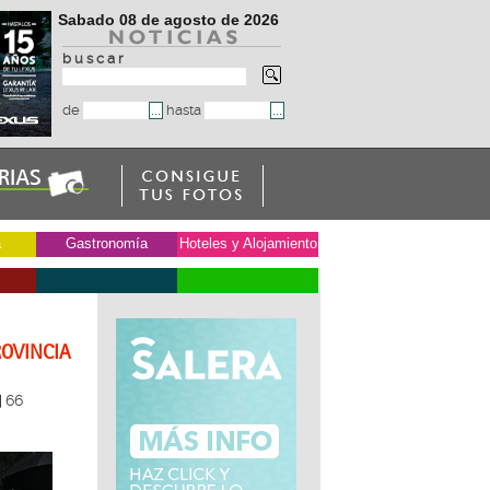
Sabado 08 de agosto de 2026
b u s c a r
de
hasta
a
Gastronomía
Hoteles y Alojamiento
ROVINCIA
66
|