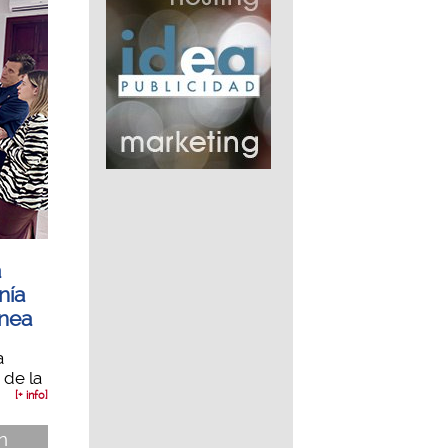
a
nía
ínea
a
 de la
[+ info]
n