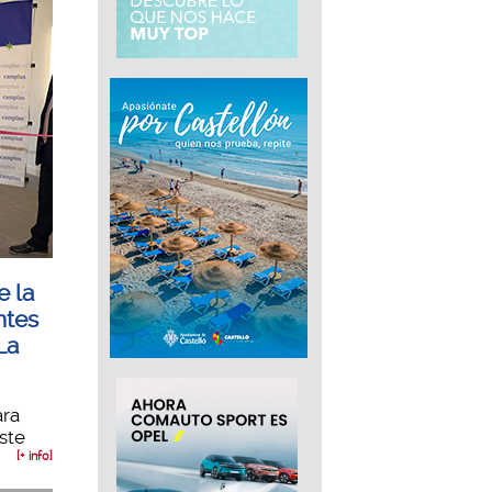
e la
ntes
La
ara
ste
[+ info]