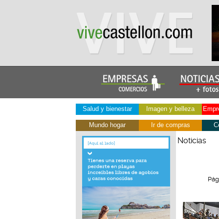
Salud y bienestar
Imagen y belleza
Empre
Mundo hogar
Ir de compras
C
Noticias
Pág