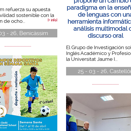
propone un cambio 
paradigma en la ense
m refuerza su apuesta
de lenguas con un
vilidad sostenible con la
n de ocho...
herramienta informáti
[+ info]
análisis multimodal 
 03 - 26, Benicàssim
discurso oral
El Grupo de Investigación s
Inglés Académico y Profesio
la Universitat Jaume I...
25 - 03 - 26, Castelló