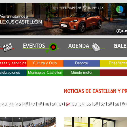
sas y servicios
Cultura y Ocio
Deporte
Enseñanz
elebraciones
Municipios Castellón
Mundo motor
NOTICIAS DE CASTELLóN Y P
43
44
45
46
47
48
49
50
51
53
54
55
56
57
58
59
60
.:
|
|
|
|
|
|
|
|
|
52
|
|
|
|
|
|
|
|