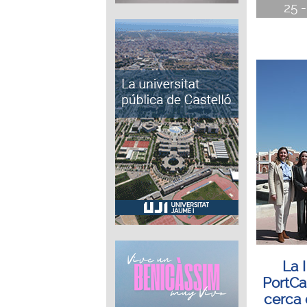
25 -
La I
PortCa
cerca 