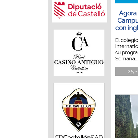
Agora 
Campu
con ing
El colegi
Internati
su progr
Semana...
25 -