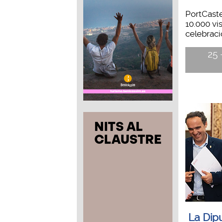
PortCaste
10.000 vi
celebració
25 
La Dip