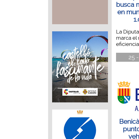
busca m
en mun
1
La Diputa
marca el 
eficiencia
25 -
Benicà
punto
veh