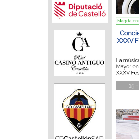
Magdalena
Concie
XXXV F
La música
Mayor en 
XXXV Festi
15 -