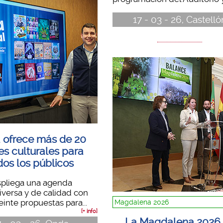
17 - 03 - 26, Castelló
 ofrece más de 20
es culturales para
dos los públicos
pliega una agenda
diversa y de calidad con
inte propuestas para...
Magdalena 2026
[+ info]
La Magdalena 2026