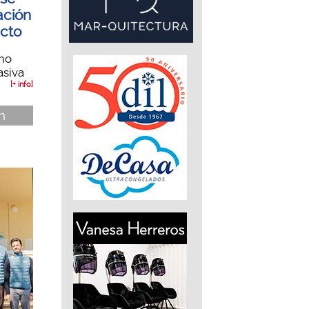
ación
acto
mo
asiva
[+ info]
n