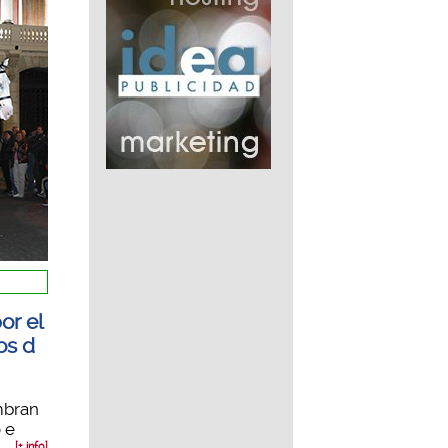
or el
os d
mbran
 e
[+ info]