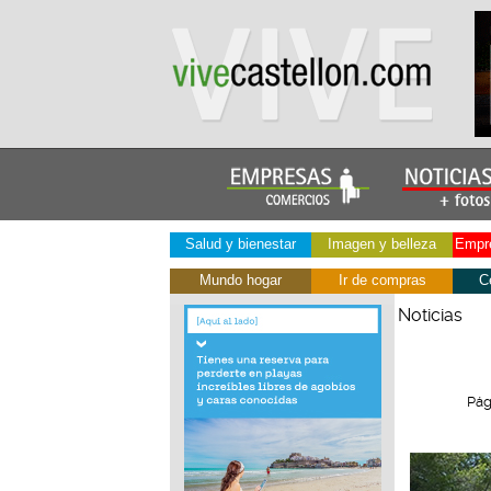
Salud y bienestar
Imagen y belleza
Empre
Mundo hogar
Ir de compras
C
Noticias
Pág