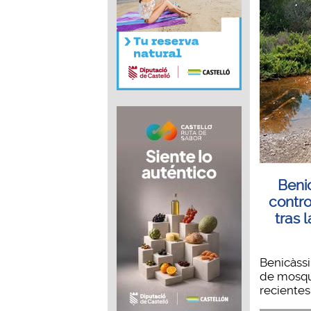
Beni
contro
tras l
Benicàssi
de mosquit
recientes 