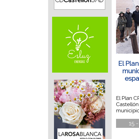
El Plan
munic
espa
El Plan C
Castellón
municipios
15 -