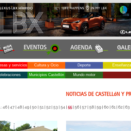
sas y servicios
Cultura y Ocio
Deporte
Enseñanz
elebraciones
Municipios Castellón
Mundo motor
NOTICIAS DE CASTELLóN Y P
46
47
48
49
50
51
52
53
54
56
57
58
59
60
61
62
63
.:
|
|
|
|
|
|
|
|
|
55
|
|
|
|
|
|
|
|