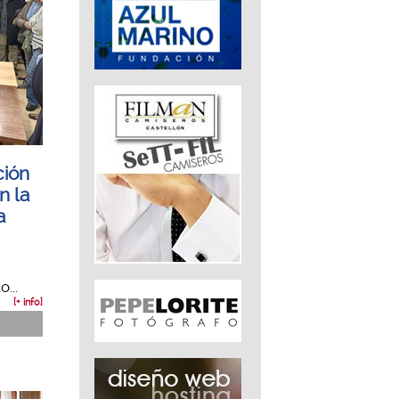
ción
n la
a
...
[+ info]