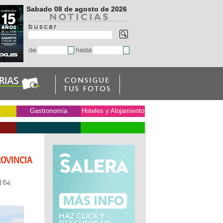
Sabado 08 de agosto de 2026
b u s c a r
de
hasta
a
Gastronomía
Hoteles y Alojamiento
ROVINCIA
64
|