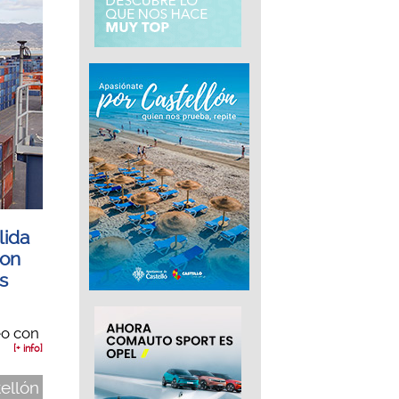
lida
con
s
eo con
[+ info]
tellón