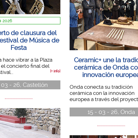
 2026
rto de clausura del
estival de Música de
Festa
Ceramic+ une la tradi
 hace vibrar a la Plaza
el concierto final del
cerámica de Onda co
val...
[+ info]
innovación europe
 03 - 26, Castellón
Onda conecta su tradición
cerámica con la innovación
europea a través del proyecto
15 - 03 - 26, Onda