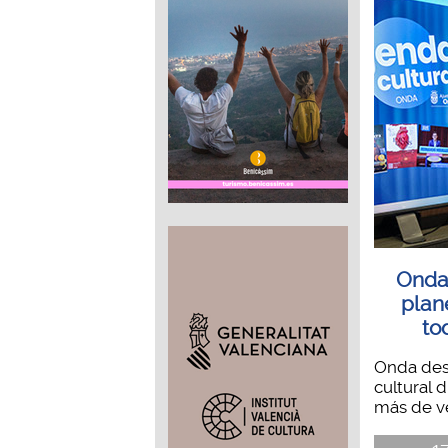
Onda
plan
to
Onda des
cultural 
más de ve