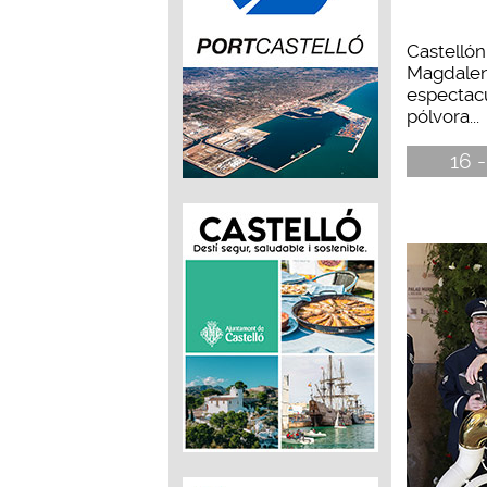
Castellón
Magdalen
espectacul
pólvora...
16 -