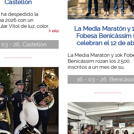
Castellón
 ha despedido la
a 2026 con un
ar Vítol de luz, color,
La Media Maratón y 
[+ info]
Fobesa Benicàssim 
celebran el 12 de abr
 03 - 26, Castellón
La Media Maratón y 10k Fob
Benicàssim rozan los 2.500
inscritos a un mes de su...
16 - 03 - 26, Benicàss