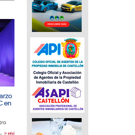
arzo
C en
tro
..
[+ info]