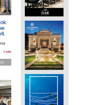
10k
se
il
esa
[+ info]
im