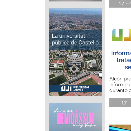
17 -
Inform
trata
se
Alcón pre
informe d
durante e
17 -