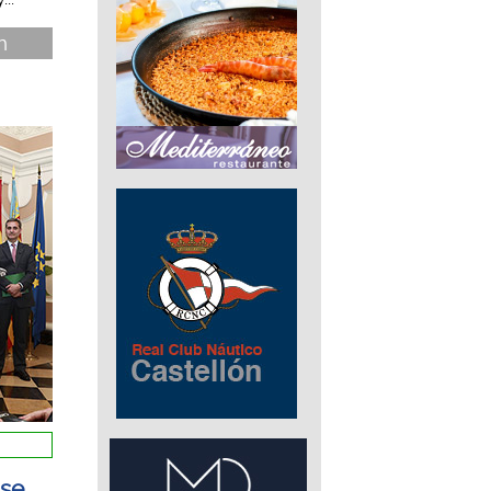
n
 se