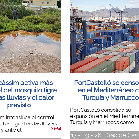
càssim activa más
PortCastelló se conso
l del mosquito tigre
en el Mediterráneo 
as lluvias y el calor
Turquía y Marrueco
previsto
PortCastelló consolida su
expansión en el Mediterrán
m intensifica el control
Turquía y Marruecos como...
os tigre tras las lluvias
y ante el...
[+ info]
17 - 03 - 26, Grao de Cas