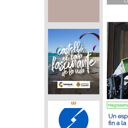
1
Magdalena
Un esp
fin a 