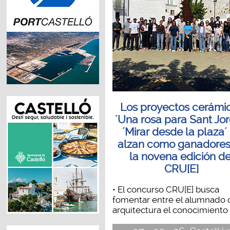
Los proyectos cerámi
´Una rosa para Sant Jord
´Mirar desde la plaza´
alzan como ganadores
la novena edición de
CRU[E]
• El concurso CRU[E] busca
fomentar entre el alumnado 
arquitectura el conocimiento d