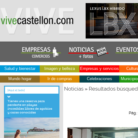
Salud y bienestar
Imagen y belleza
Empresas y servicios
Cultur
Mundo hogar
Ir de compras
Celebraciones
Municipio
Noticias
Resultados búsque
»
Pág.