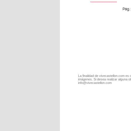
Pág.
La finalidad de vivecastellon.com es 
imágenes. Si desea realizar alguna o
info@vivecastellon.com