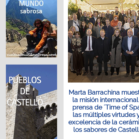
Marta Barrachina muest
la misión internacional
prensa de ´Time of Spa
las múltiples virtudes y
excelencia de la cerám
los sabores de Castel