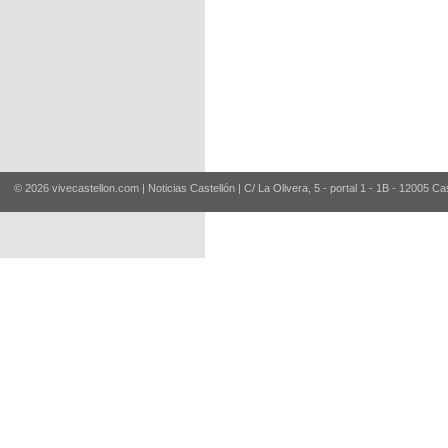
© 2026 vivecastellon.com | Noticias Castellón | C/ La Olivera, 5 - portal 1 - 1B - 12005 Ca