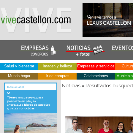
Salud y bienestar
Imagen y belleza
Empresas y servicios
Cultur
Mundo hogar
Ir de compras
Celebraciones
Municipio
Noticias
Resultados búsque
»