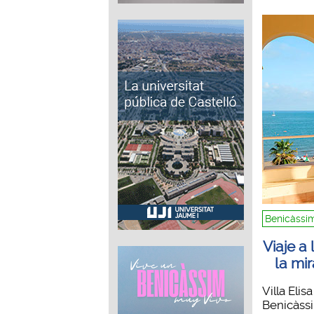
Benicàssi
Viaje a
la mi
Villa Elis
Benicàss