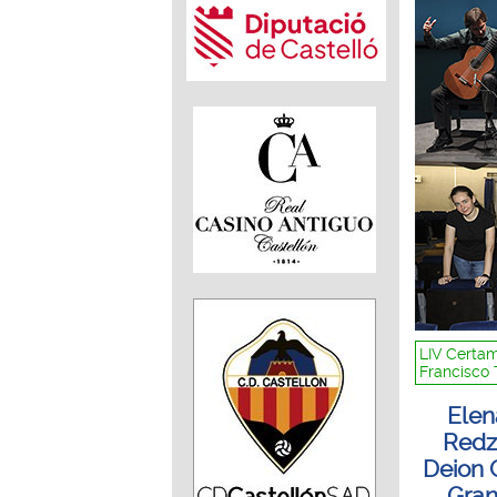
LIV Certam
Francisco 
Elen
Redzi
Deion 
Gran