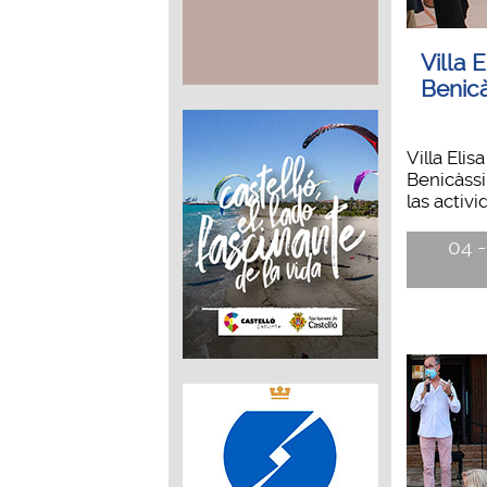
Villa E
Benic
Villa Elisa
Benicàss
las activi
04 -