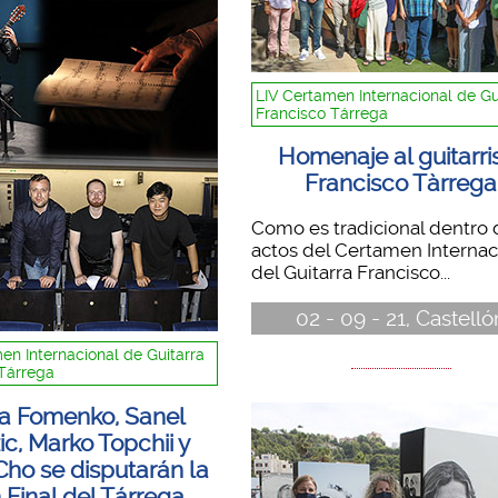
LIV Certamen Internacional de Gu
Francisco Tárrega
Homenaje al guitarri
Francisco Tàrrega
Como es tradicional dentro 
actos del Certamen Internac
del Guitarra Francisco...
02 - 09 - 21, Castelló
en Internacional de Guitarra
Tárrega
a Fomenko, Sanel
c, Marko Topchii y
Cho se disputarán la
 Final del Tárrega