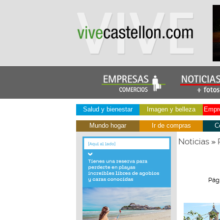
Salud y bienestar
Imagen y belleza
Empre
Mundo hogar
Ir de compras
C
Noticias
»
Pág