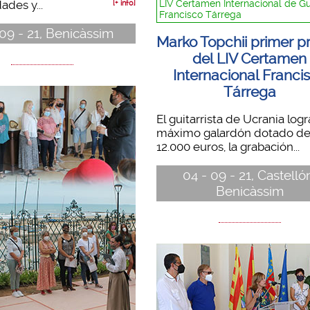
dades y...
LIV Certamen Internacional de Gu
[+ info]
Francisco Tárrega
 09 - 21, Benicàssim
Marko Topchii primer p
del LIV Certamen
Internacional Franci
Tárrega
El guitarrista de Ucrania logr
máximo galardón dotado d
12.000 euros, la grabación...
04 - 09 - 21, Castelló
Benicàssim