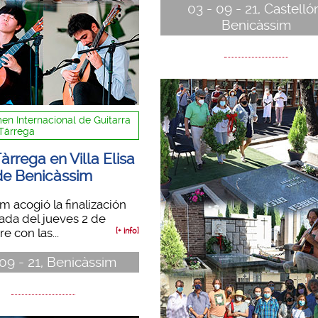
03 - 09 - 21, Castelló
Benicàssim
en Internacional de Guitarra
Tárrega
Tàrrega en Villa Elisa
de Benicàssim
m acogió la finalización
nada del jueves 2 de
e con las...
[+ info]
 09 - 21, Benicàssim