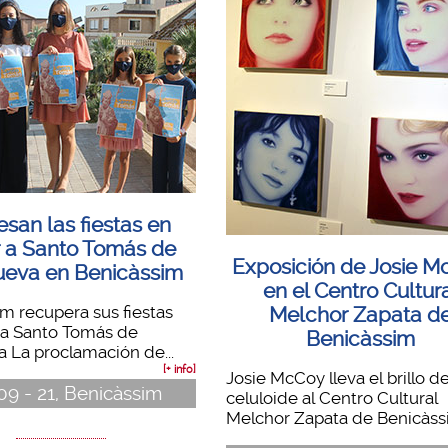
san las fiestas en
 a Santo Tomás de
Exposición de Josie 
ueva en Benicàssim
en el Centro Cultur
m recupera sus fiestas
Melchor Zapata d
 a Santo Tomás de
Benicàssim
a La proclamación de...
[+ info]
Josie McCoy lleva el brillo de
 09 - 21, Benicàssim
celuloide al Centro Cultural
Melchor Zapata de Benicàssi