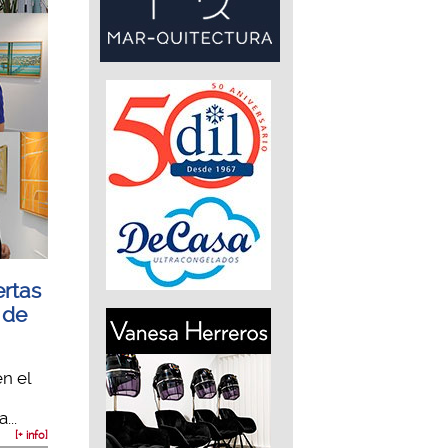
ertas
 de
n el
...
[+ info]