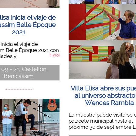
lisa inicia el viaje de
àssim Belle Époque
2021
 inicia el viaje de
im Belle Époque 2021 con
dades y...
[+ info]
 09 - 21, Castellón,
Benicàssim
Villa Elisa abre sus pu
al universo abstracto
Wences Rambla
La muestra puede visitarse e
palacete municipal hasta el
próximo 30 de septiembre La