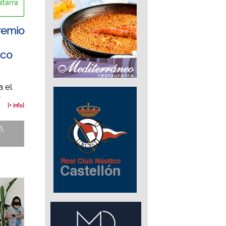
itarra
remio
sco
a el
e
[+ info]
n,