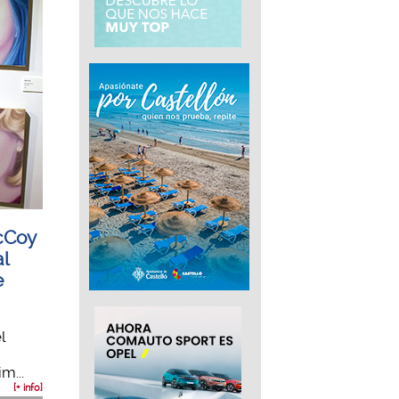
McCoy
al
e
l
m...
[+ info]