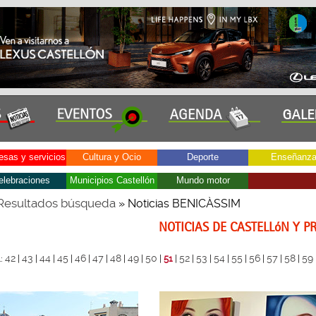
sas y servicios
Cultura y Ocio
Deporte
Enseñanz
elebraciones
Municipios Castellón
Mundo motor
Resultados búsqueda
» Noticias BENICÀSSIM
NOTICIAS DE CASTELLóN Y P
42
43
44
45
46
47
48
49
50
52
53
54
55
56
57
58
59
.:
|
|
|
|
|
|
|
|
|
51
|
|
|
|
|
|
|
|