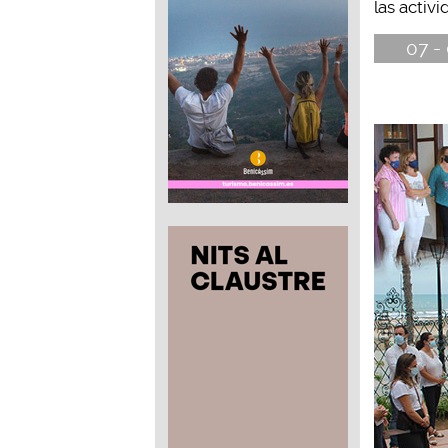
las activi
07 -