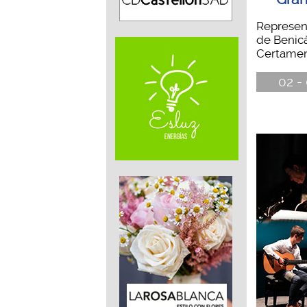
Represen
de Benicà
Certamen 
02 -