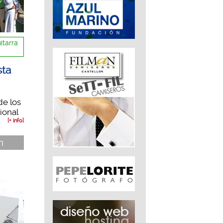
itarra
sta
de los
ional
[+ info]
n