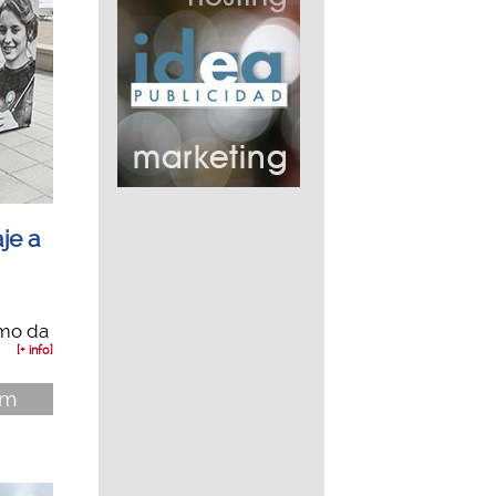
aje a
imo da
[+ info]
im