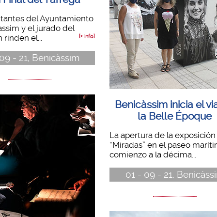
tantes del Ayuntamiento
ssim y el jurado del
rinden el...
[+ info]
 09 - 21, Benicàssim
Benicàssim inicia el vi
la Belle Époque
La apertura de la exposición
“Miradas” en el paseo marít
comienzo a la décima...
01 - 09 - 21, Benicàss