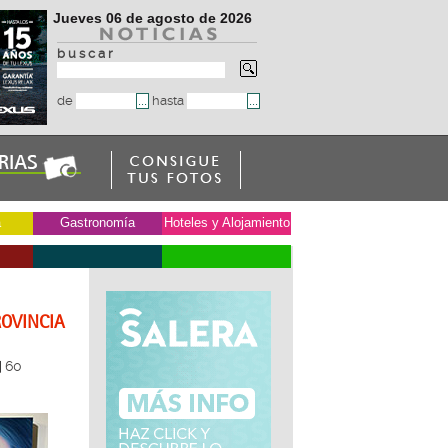
Jueves 06 de agosto de 2026
b u s c a r
de
hasta
a
Gastronomía
Hoteles y Alojamiento
ROVINCIA
60
|