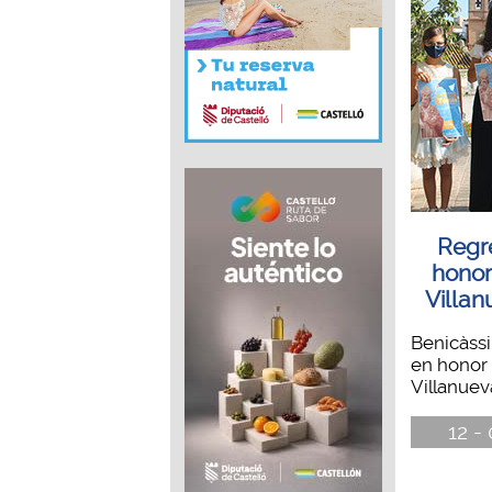
Regre
honor
Villan
Benicàssi
en honor
Villanuev
12 -