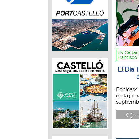
LIV Certam
Francisco 
El Día 
Benicàssi
de la jor
septiembr
03 -