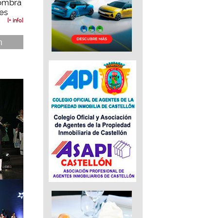
nombra
es
[+ info]
n