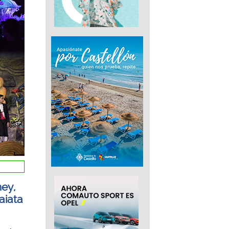
mey,
aiata