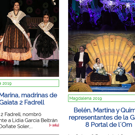
 2019
 Marina, madrinas de
Magdalena 2019
 Gaiata 2 Fadrell
Belén, Martina y Qui
 2 Fadrell, nombró
representantes de la G
nte a Lidia García Beltrán
8 Portal de l´Om
oñate Soler,...
[+ info]