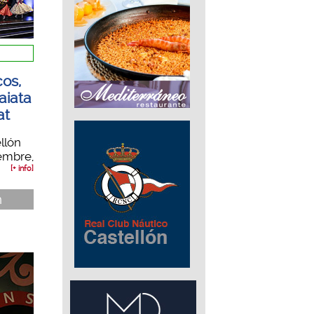
os,
aiata
at
llón
embre,
[+ info]
n