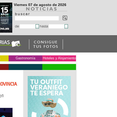
Viernes 07 de agosto de 2026
b u s c a r
de
hasta
a
Gastronomía
Hoteles y Alojamiento
ROVINCIA
36