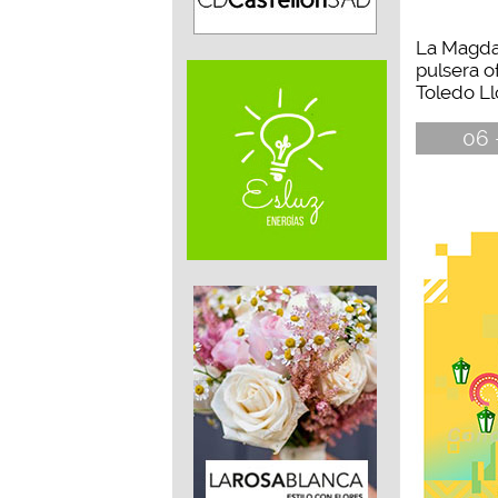
La Magda
pulsera o
Toledo Ll
06 