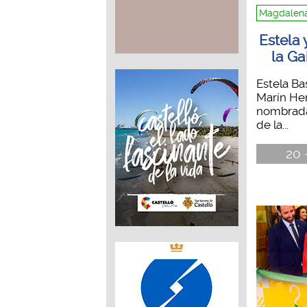
Magdalena
Estela 
la Ga
Estela Ba
Marín He
nombrada
de la...
20 