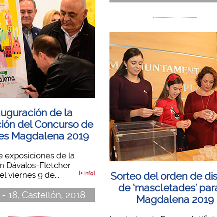
auguración de la
ción del Concurso de
les Magdalena 2019
e exposiciones de la
n Dávalos-Fletcher
l viernes 9 de...
[+ info]
Sorteo del orden de di
de ‘mascletades’ par
1 - 18, Castellón, 2018
Magdalena 2019