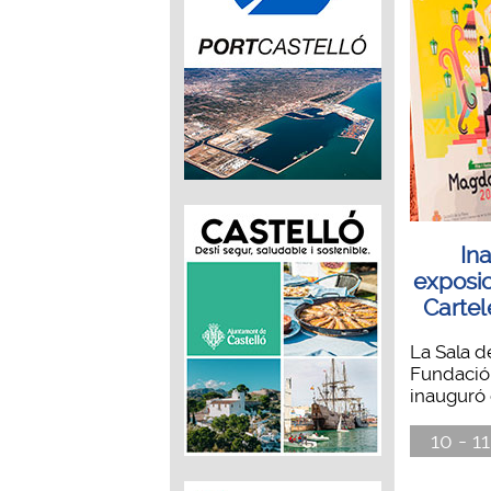
In
exposi
Carte
La Sala d
Fundació
inauguró e
10 - 1