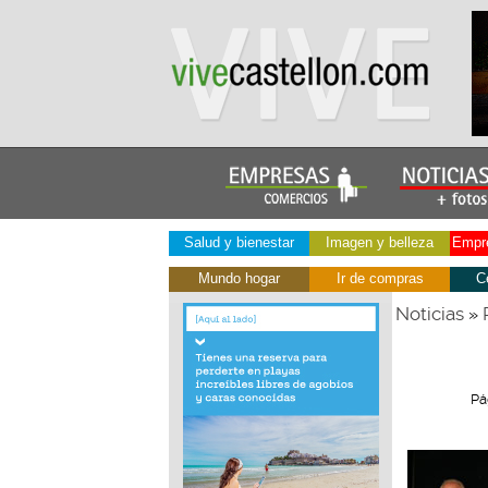
Salud y bienestar
Imagen y belleza
Empre
Mundo hogar
Ir de compras
C
Noticias
»
Pá