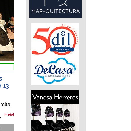
s
a 13
ralta
.
[+ info]
n