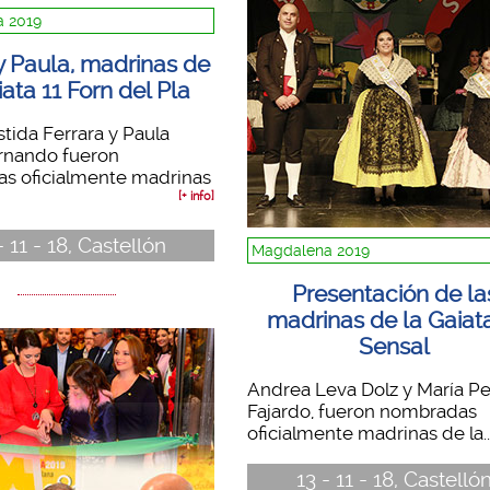
 2019
y Paula, madrinas de
iata 11 Forn del Pla
stida Ferrara y Paula
rnando fueron
s oficialmente madrinas
[+ info]
- 11 - 18, Castellón
Magdalena 2019
Presentación de la
madrinas de la Gaiat
Sensal
Andrea Leva Dolz y María Pe
Fajardo, fueron nombradas
oficialmente madrinas de la..
13 - 11 - 18, Castelló