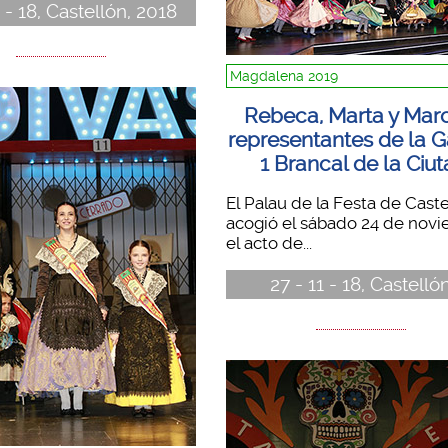
2 - 18, Castellón, 2018
Magdalena 2019
Rebeca, Marta y Marc
representantes de la G
1 Brancal de la Ciut
El Palau de la Festa de Caste
acogió el sábado 24 de novi
el acto de...
27 - 11 - 18, Castelló