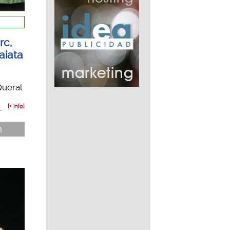
rc,
aiata
Queral
.
[+ info]
n