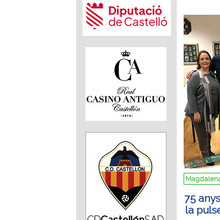
Magdalena
75 anys
la pul