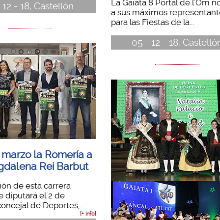
La Gaiata 8 Portal de l'Om 
- 12 - 18, Castellón
a sus máximos representant
para las Fiestas de la...
05 - 12 - 18, Castelló
e marzo la Romería a
gdalena Rei Barbut
ción de esta carrera
e diputará el 2 de
oncejal de Deportes,...
[+ info]