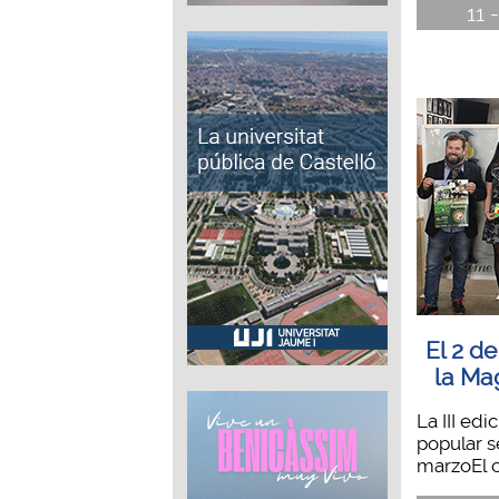
11 
El 2 d
la Ma
La III edi
popular s
marzoEl c