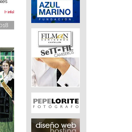
ales
[+ info]
2018