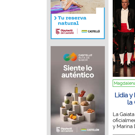
Magdalena
Lidia y
la
La Gaiata
oficialme
y Marina D