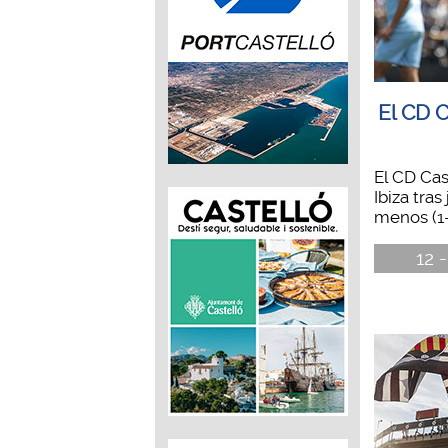
El CD C
El CD Cas
Ibiza tra
menos (1-
12 