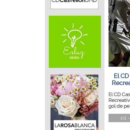
El CD
Recrea
El CD Cas
Recreativ
gol de pen
01 -