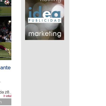
 ante
r
a 28...
[+ info]
n