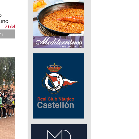
o
no...
[+ info]
ón