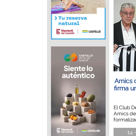
Amics 
firma u
El Club D
Amics del
formaliza
14 