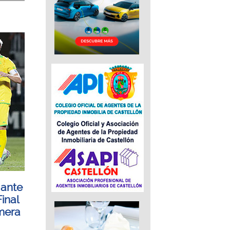
 ante
Final
mera