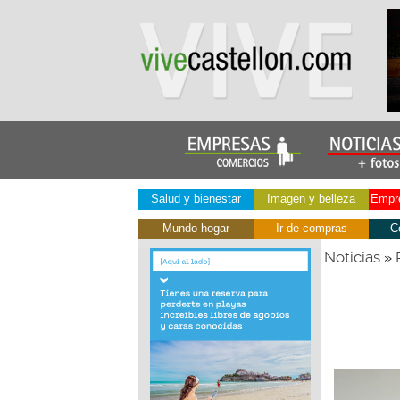
Salud y bienestar
Imagen y belleza
Empre
Mundo hogar
Ir de compras
C
Noticias
»