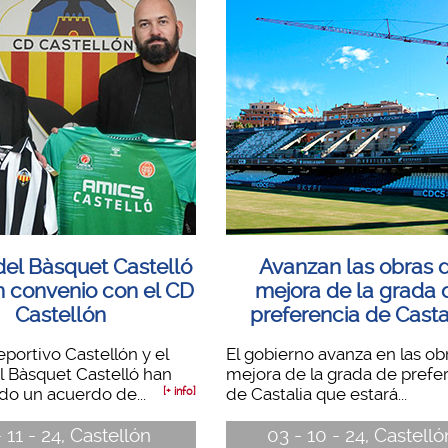
del Bàsquet Castelló
Avanzan las obras 
n convenio con el CD
mejora de la grada 
Castellón
preferencia de Casta
eportivo Castellón y el
El gobierno avanza en las ob
 Bàsquet Castelló han
mejora de la grada de prefe
do un acuerdo de...
de Castalia que estará...
[+ info]
- 11 - 24, Castellón
03 - 10 - 24, Castelló