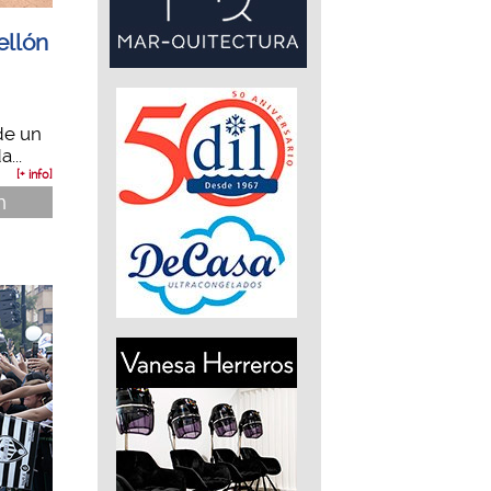
ellón
de un
...
[+ info]
n