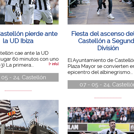
astellón pierde ante
Fiesta del ascenso de
la UD Ibiza
Castellón a Segun
División
tellón cae ante la UD
s jugar 60 minutos con uno
El Ayuntamiento de Castellón
3) La primera...
[+ info]
Plaza Mayor se convierten e
epicentro del albinegrismo...
- 05 - 24, Castellón
07 - 05 - 24, Castelló