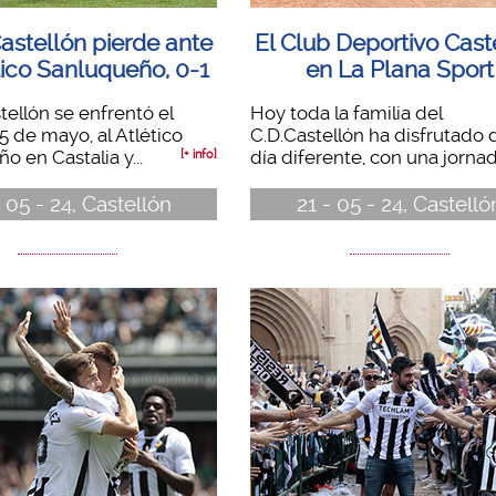
astellón pierde ante
El Club Deportivo Cast
tico Sanluqueño, 0-1
en La Plana Sport
tellón se enfrentó el
Hoy toda la familia del
5 de mayo, al Atlético
C.D.Castellón ha disfrutado 
o en Castalia y...
día diferente, con una jornada
[+ info]
 05 - 24, Castellón
21 - 05 - 24, Castelló