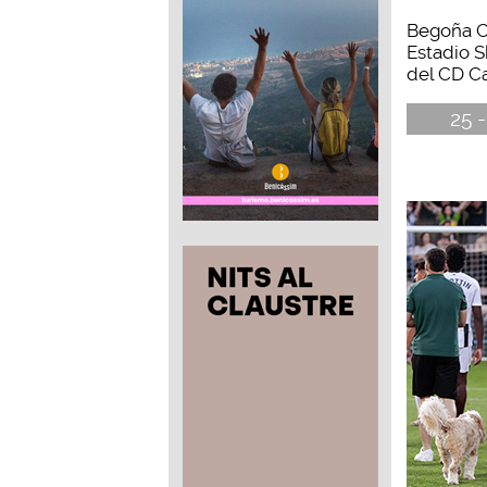
Begoña Ca
Estadio S
del CD Cas
25 -