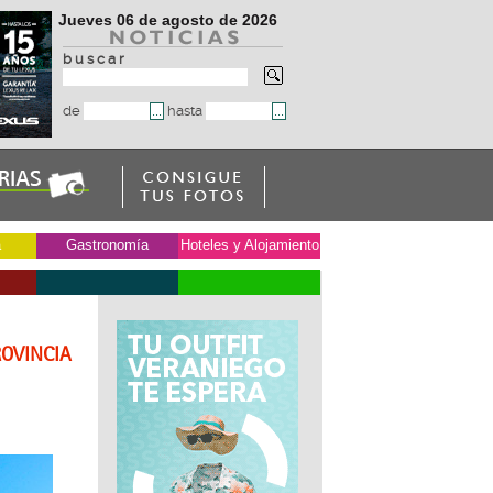
Jueves 06 de agosto de 2026
b u s c a r
de
hasta
a
Gastronomía
Hoteles y Alojamiento
ROVINCIA