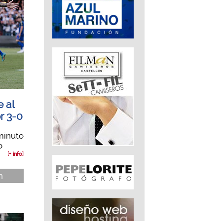
e al
r 3-0
 minuto
o
[+ info]
n