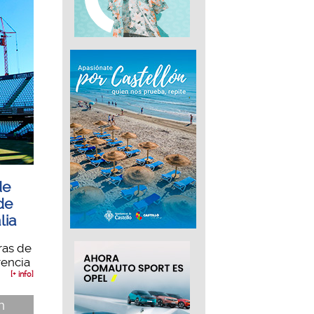
de
de
lia
ras de
rencia
[+ info]
n