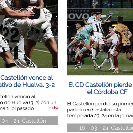
 Castellón vence al
tivo de Huelva, 3-2
El CD Castellón pierde
el Córdoba CF
tellón venció al
o de Huelva (3-2) con un
El Castellón perdió su prime
alti, el pasado...
[+ info]
partido en Castalia esta
temporada 23-24 en la jornad
 04 - 24, Castellón
16 - 03 - 24, Castelló