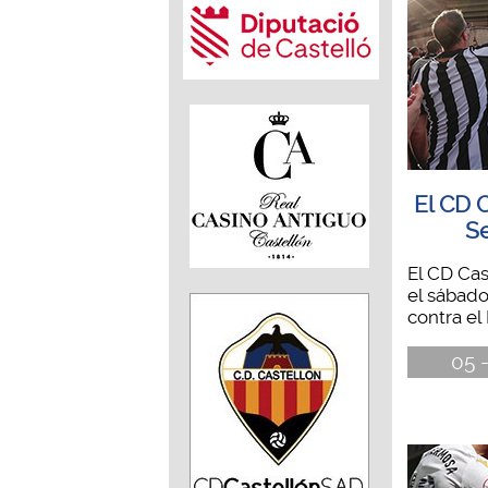
El CD 
Se
El CD Cas
el sábado
contra el 
05 -