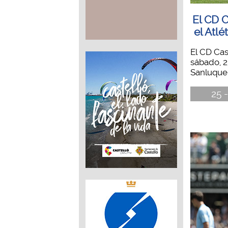
El CD C
el Atlé
El CD Cas
sábado, 2
Sanluqueñ
25 -