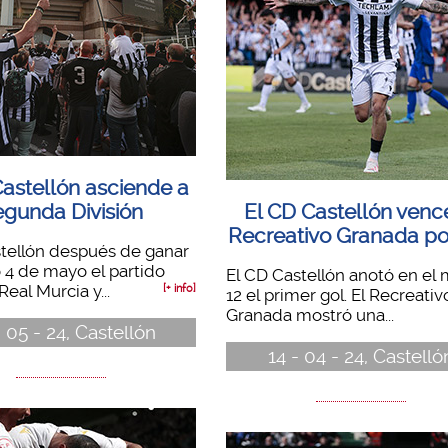
Castellón asciende a
gunda División
El CD Castellón venc
Recreativo Granada po
tellón después de ganar
 4 de mayo el partido
El CD Castellón anotó en el
Real Murcia y...
[+ info]
12 el primer gol. El Recreativ
Granada mostró una...
 05 - 24, Castellón
14 - 04 - 24, Castelló