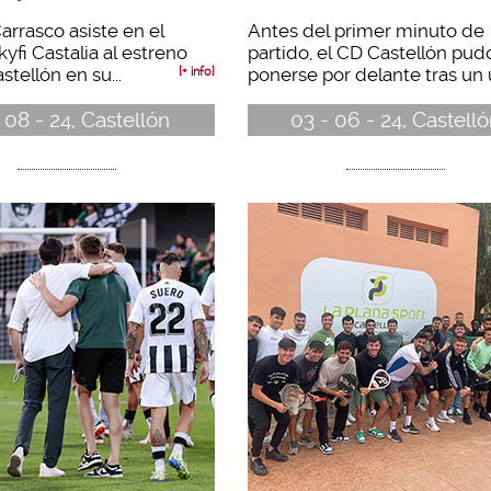
rrasco asiste en el
Antes del primer minuto de
kyfi Castalia al estreno
partido, el CD Castellón pud
tellón en su...
ponerse por delante tras un u
[+ info]
 08 - 24, Castellón
03 - 06 - 24, Castell