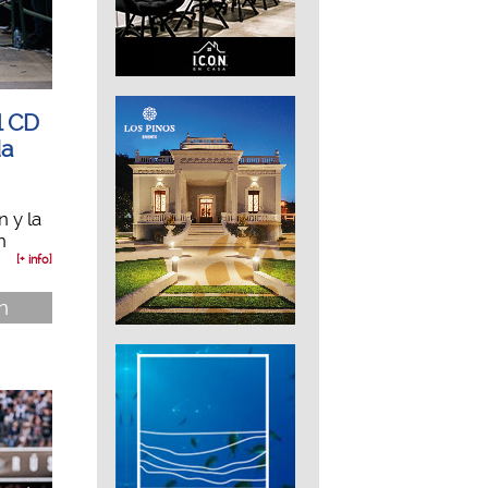
l CD
da
 y la
n
[+ info]
n