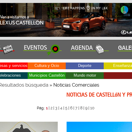
sas y servicios
Cultura y Ocio
Deporte
Enseñanz
elebraciones
Municipios Castellón
Mundo motor
Resultados búsqueda
» Noticias Comerciales
NOTICIAS DE CASTELLóN Y P
2
3
4
5
6
7
8
9
10
Pág.:
1
|
|
|
|
|
|
|
|
|