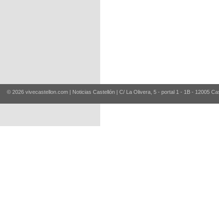
© 2026 vivecastellon.com | Noticias Castellón | C/ La Olivera, 5 - portal 1 - 1B - 12005 Ca