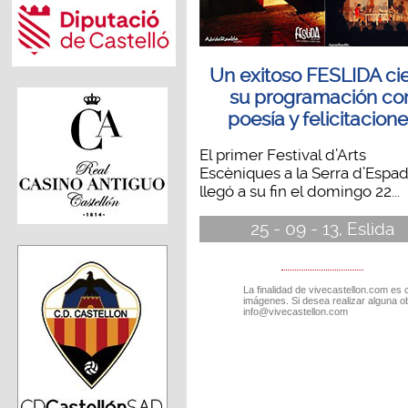
Un exitoso FESLIDA cie
su programación co
poesía y felicitacion
El primer Festival d’Arts
Escèniques a la Serra d’Espa
llegó a su fin el domingo 22...
25 - 09 - 13, Eslida
La finalidad de vivecastellon.com es 
imágenes. Si desea realizar alguna o
info@vivecastellon.com