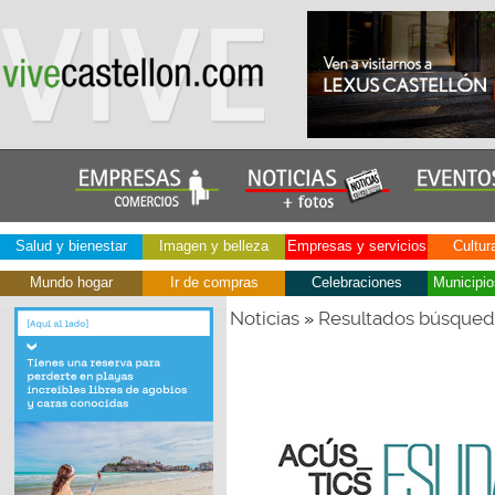
Salud y bienestar
Imagen y belleza
Empresas y servicios
Cultur
Mundo hogar
Ir de compras
Celebraciones
Municipio
Noticias
Resultados búsque
»