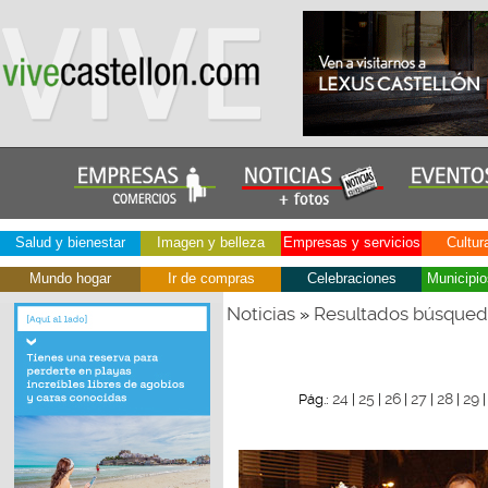
Salud y bienestar
Imagen y belleza
Empresas y servicios
Cultur
Mundo hogar
Ir de compras
Celebraciones
Municipio
Noticias
Resultados búsque
»
24
25
26
27
28
29
Pág.:
|
|
|
|
|