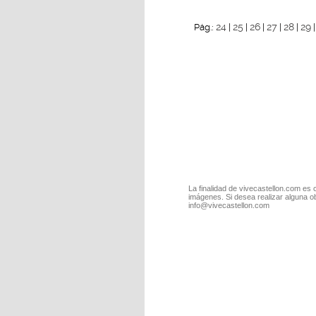
24
25
26
27
28
29
Pág.:
|
|
|
|
|
La finalidad de vivecastellon.com es 
imágenes. Si desea realizar alguna o
info@vivecastellon.com