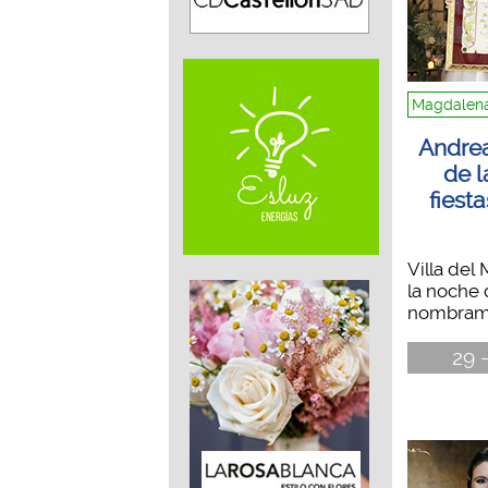
Magdalena
Andrea
de l
fiest
Villa del
la noche 
nombrami
29 -