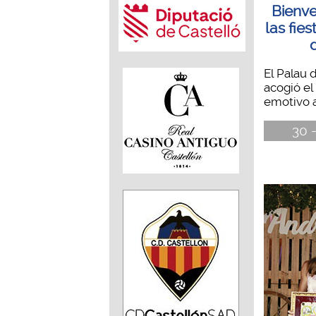
Bienve
las fie
El Palau 
acogió el 
emotivo a
30 -