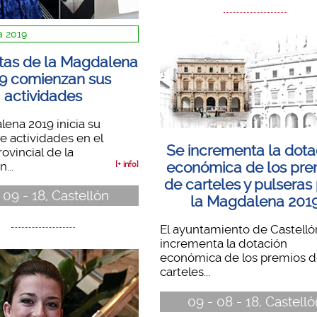
 2019
stas de la Magdalena
9 comienzan sus
actividades
ena 2019 inicia su
 actividades en el
Se incrementa la dota
rovincial de la
económica de los pre
...
[+ info]
de carteles y pulseras
- 09 - 18, Castellón
la Magdalena 201
El ayuntamiento de Castelló
incrementa la dotación
económica de los premios 
carteles...
09 - 08 - 18, Castell