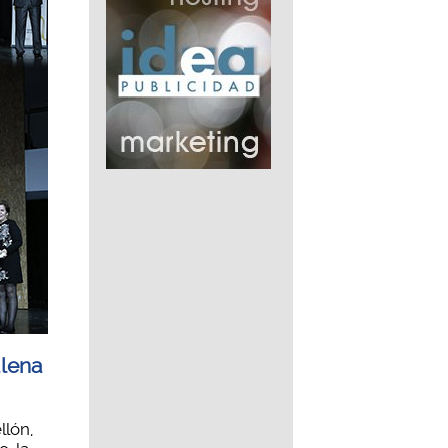
alena
llón,