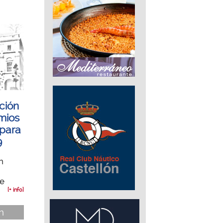
ción
mios
 para
9
n
de
[+ info]
ón