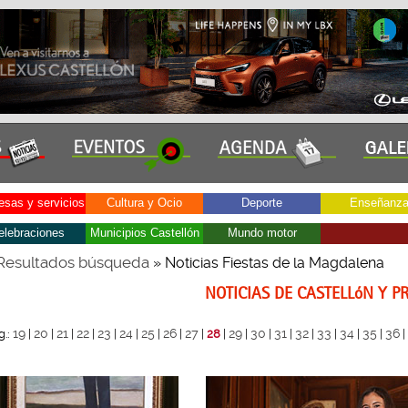
sas y servicios
Cultura y Ocio
Deporte
Enseñanz
elebraciones
Municipios Castellón
Mundo motor
Resultados búsqueda
» Noticias Fiestas de la Magdalena
NOTICIAS DE CASTELLóN Y P
19
20
21
22
23
24
25
26
27
29
30
31
32
33
34
35
36
g.:
|
|
|
|
|
|
|
|
|
28
|
|
|
|
|
|
|
|
|