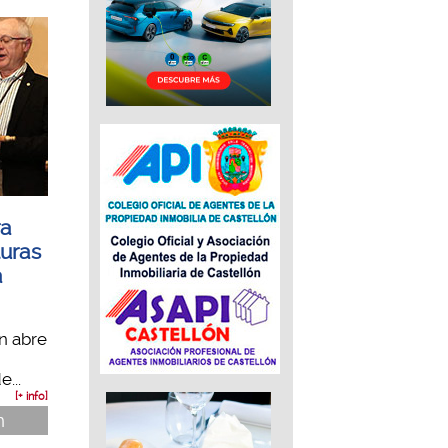
ra
turas
a
n abre
...
[+ info]
n