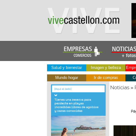
Salud y bienestar
Imagen y belleza
Empre
Mundo hogar
Ir de compras
C
Noticias
»
Pá