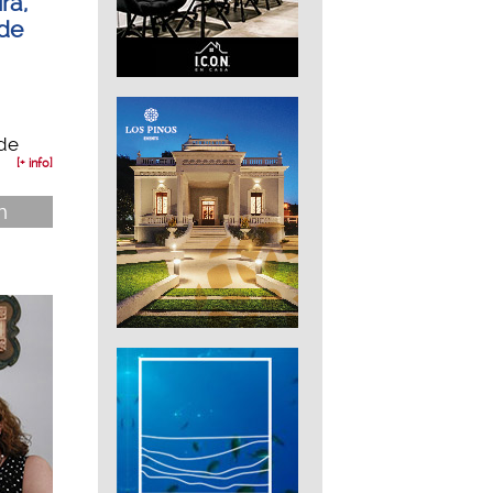
ra,
 de
 de
[+ info]
n