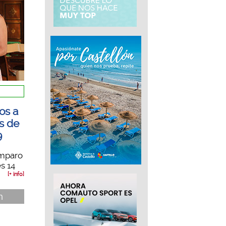
os a
as de
9
Amparo
s 14
[+ info]
n