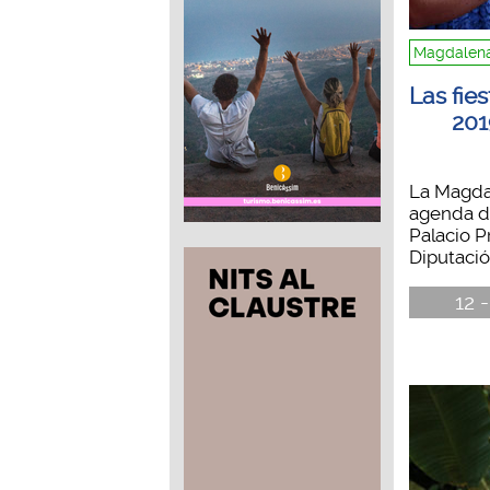
Magdalena
Las fie
201
La Magdal
agenda de
Palacio P
Diputación
12 