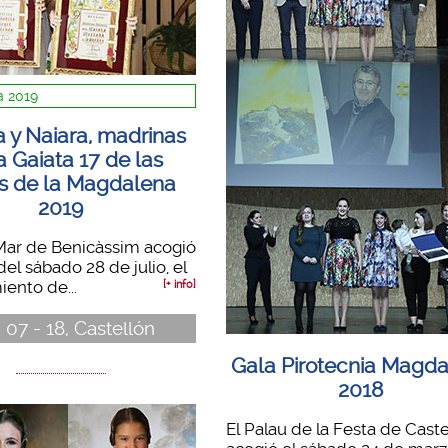
 2019
 y Naiara, madrinas
a Gaiata 17 de las
as de la Magdalena
2019
 Mar de Benicàssim acogió
del sábado 28 de julio, el
ento de...
[+ info]
 07 - 18, Castellón
Gala Pirotecnia Magd
2018
El Palau de la Festa de Caste