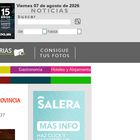
Viernes 07 de agosto de 2026
b u s c a r
de
hasta
a
Gastronomía
Hoteles y Alojamiento
ROVINCIA
37