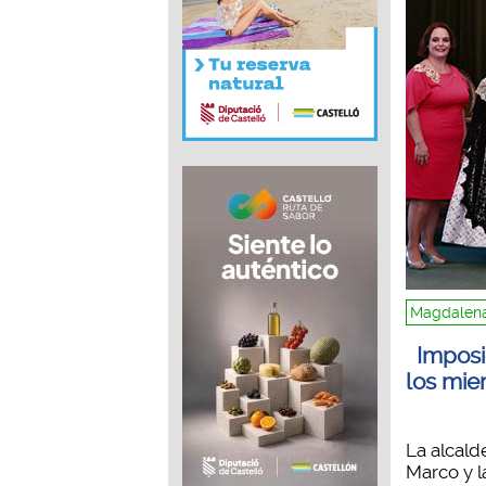
Magdalena
Imposi
los mie
La alcal
Marco y l