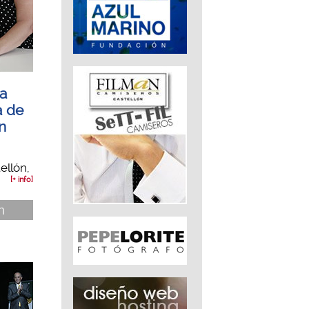
va
a de
n
ellón,
[+ info]
n