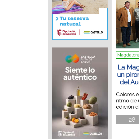
Magdalena
La Mag
un piro
del Au
Colores e
ritmo de 
edición d
28 -