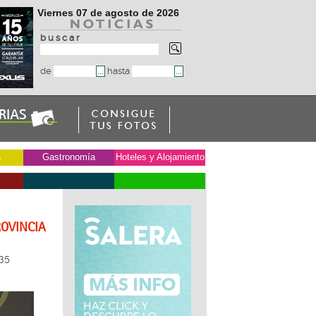
Viernes 07 de agosto de 2026
b u s c a r
de
hasta
a
Gastronomía
Hoteles y Alojamiento
ROVINCIA
35