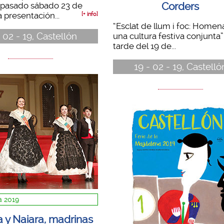
Corders
l pasado sábado 23 de
a presentación...
[+ info]
“Esclat de llum i foc: Homena
 02 - 19, Castellón
una cultura festiva conjunta”
tarde del 19 de...
19 - 02 - 19, Castelló
 2019
 y Naiara, madrinas