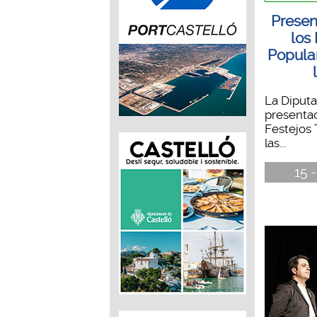
Presen
los
Popular
La Diputa
presentac
Festejos 
las...
15 