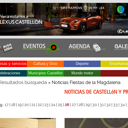
sas y servicios
Cultura y Ocio
Deporte
Enseñanz
elebraciones
Municipios Castellón
Mundo motor
Resultados búsqueda
» Noticias Fiestas de la Magdalena
NOTICIAS DE CASTELLóN Y P
17
18
19
20
21
22
23
24
25
27
28
29
30
31
32
33
34
g.:
|
|
|
|
|
|
|
|
|
26
|
|
|
|
|
|
|
|
|