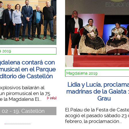
 2019
dalena contará con
musical en el Parque
Magdalena 2019
ditorio de Castellón
Lidia y Lucía, procla
xplosivos bailarán al
madrinas de la Gaiata 1
un piromusical en la 75
Grau
e la Magdalena El...
[+ info]
El Palau de la Festa de Caste
 02 - 19, Castellón
acogió el pasado sábado 23
febrero, la proclamación...