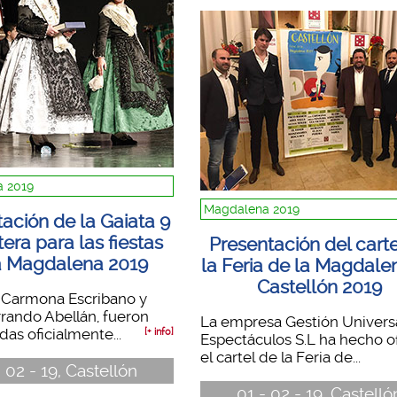
 2019
Magdalena 2019
ación de la Gaiata 9
tera para las fiestas
Presentación del carte
a Magdalena 2019
la Feria de la Magdale
Castellón 2019
h Carmona Escribano y
rando Abellán, fueron
La empresa Gestión Univers
as oficialmente...
[+ info]
Espectáculos S.L ha hecho of
el cartel de la Feria de...
 02 - 19, Castellón
01 - 02 - 19, Castelló