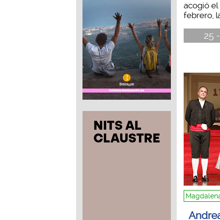
acogió e
febrero, l
25 -
Magdalena
Andrea