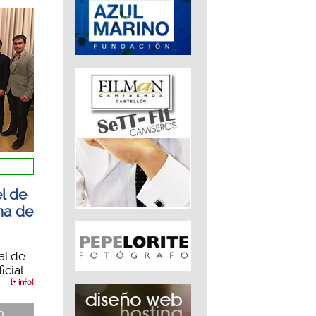
l de
na de
al de
icial
[+ info]
n