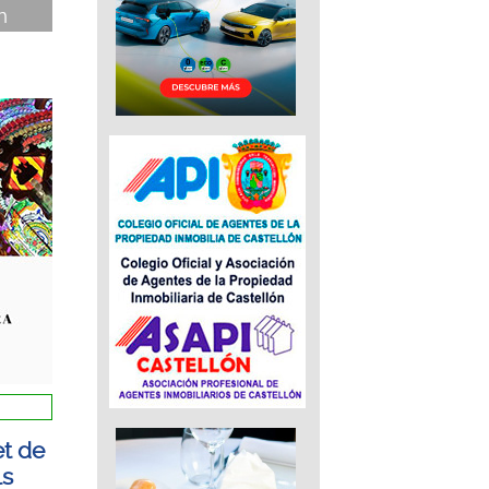
n
et de
ls