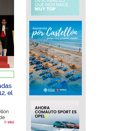
madas
2, el
llón
 de
[+ info]