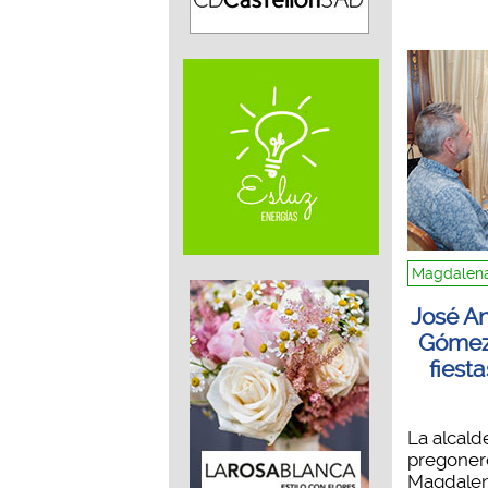
Magdalena
José A
Gómez,
fiest
La alcald
pregonero
Magdalena