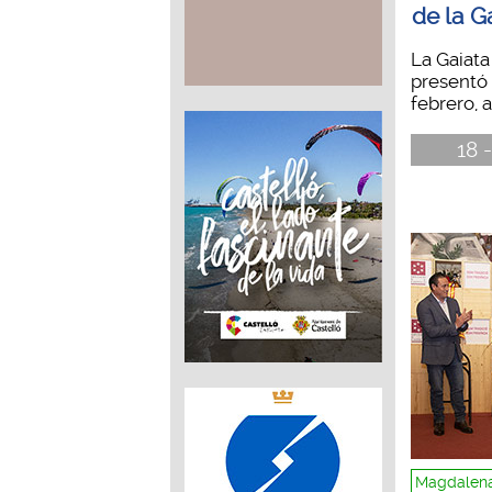
de la G
La Gaiata
presentó
febrero, 
18 
Magdalena