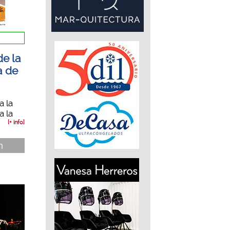
de la
a de
a la
a la
[+ info]
n