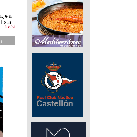
tje a
 Esta
[+ info]
n