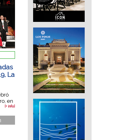
madas
9, La
lebró
ro, en
[+ info]
n