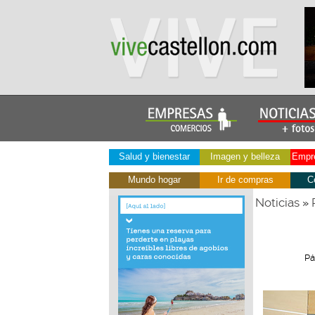
Salud y bienestar
Imagen y belleza
Empre
Mundo hogar
Ir de compras
C
Noticias
»
Pá