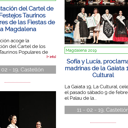
tación del Cartel de
 Festejos Taurinos
es de las Fiestas de
la Magdalena
ción acoge la
ión del Cartel de los
Magdalena 2019
Taurinos Populares de
[+ info]
Sofía y Lucía, procla
madrinas de la Gaiata 1
- 02 - 19, Castellón
Cultural
La Gaiata 19, La Cultural, ce
el pasado sábado 9 de febre
el Palau de la...
11 - 02 - 19, Castelló