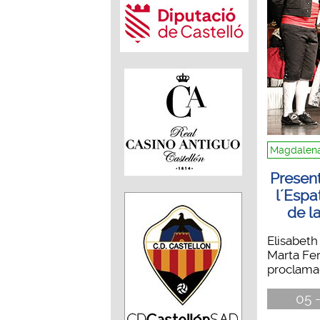
Magdalena
Present
l´Espa
de l
Elisabet
Marta Fer
proclamad
05 -