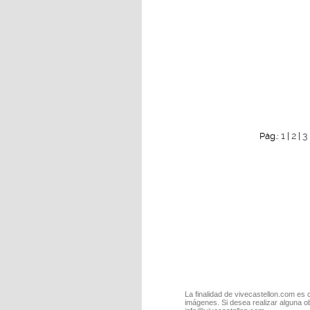
1
2
3
Pág.:
|
|
La finalidad de vivecastellon.com es 
imágenes. Si desea realizar alguna o