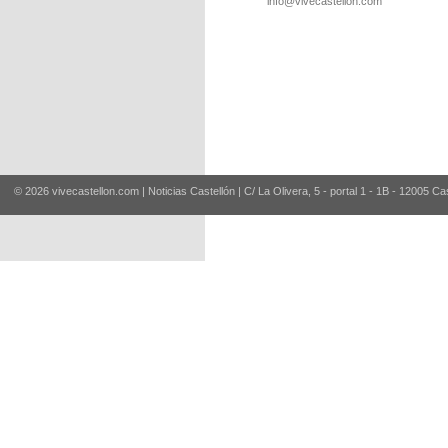
info@vivecastellon.com
© 2026 vivecastellon.com | Noticias Castellón | C/ La Olivera, 5 - portal 1 - 1B - 12005 Ca