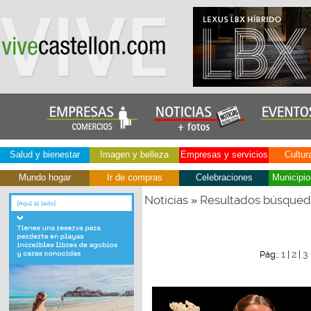
Salud y bienestar
Imagen y belleza
Empresas y servicios
Cultur
Mundo hogar
Ir de compras
Celebraciones
Municipio
Noticias
Resultados búsque
»
1
2
3
Pág.:
|
|