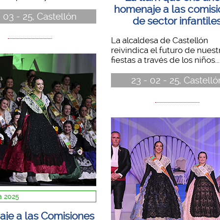
homenaje a las comis
 03 - 25, Castellón
de sector infantile
La alcaldesa de Castellón
reivindica el futuro de nuest
fiestas a través de los niños...
23 - 02 - 25, Castelló
 2025
je a las Comisiones