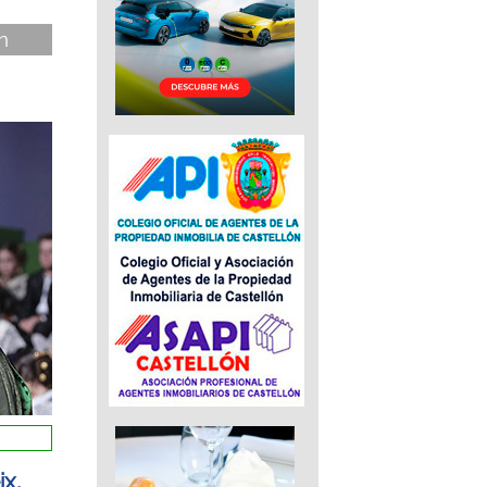
n
ix,