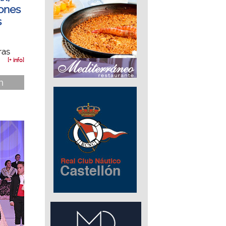
iones
s
ras
[+ info]
n