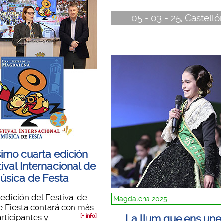
05 - 03 - 25, Castelló
simo cuarta edición
tival Internacional de
úsica de Festa
edición del Festival de
Magdalena 2025
e Fiesta contará con más
ticipantes y...
La llum que ens une
[+ info]