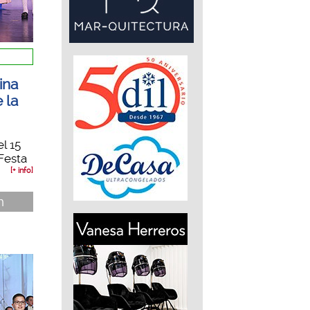
ina
 la
el 15
 Festa
[+ info]
n