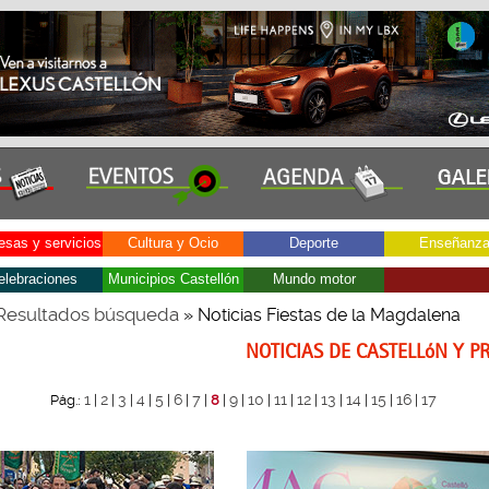
sas y servicios
Cultura y Ocio
Deporte
Enseñanz
elebraciones
Municipios Castellón
Mundo motor
Resultados búsqueda
» Noticias Fiestas de la Magdalena
NOTICIAS DE CASTELLóN Y P
1
2
3
4
5
6
7
9
10
11
12
13
14
15
16
17
Pág.:
|
|
|
|
|
|
|
8
|
|
|
|
|
|
|
|
|