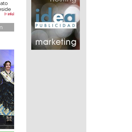
nato
eside
[+ info]
ón