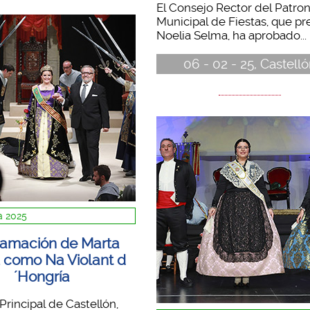
El Consejo Rector del Patro
Municipal de Fiestas, que pr
Noelia Selma, ha aprobado...
06 - 02 - 25, Castell
 2025
lamación de Marta
 como Na Violant d
´Hongría
 Principal de Castellón,