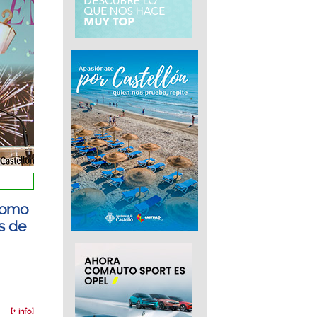
como
s de
[+ info]