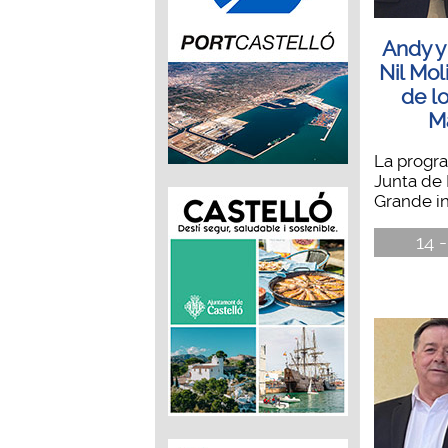
Andy y
Nil Mol
de lo
M
La progra
Junta de 
Grande in
14 