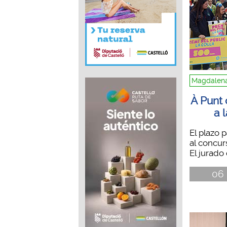
Magdalena
À Punt 
a 
El plazo 
al concurs
El jurado 
06 