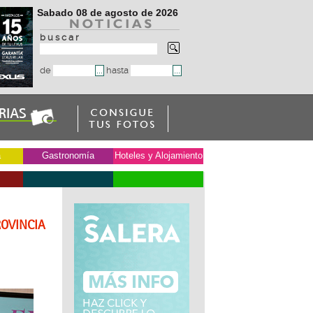
Sabado 08 de agosto de 2026
b u s c a r
de
hasta
a
Gastronomía
Hoteles y Alojamiento
ROVINCIA