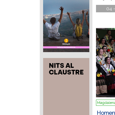
04 -
Magdalena
Homena