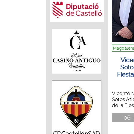
Magdalena
Vice
Soto
Fiest
Vicente M
Sotos Ati
de la Fiest
06 -