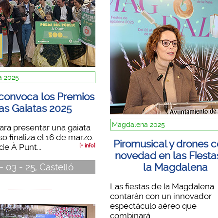
 2025
convoca los Premios
las Gaiatas 2025
Magdalena 2025
para presentar una gaiata
o finaliza el 16 de marzo.
Piromusical y drones 
de À Punt...
[+ info]
novedad en las Fiesta
la Magdalena
- 03 - 25, Castelló
Las fiestas de la Magdalena
contarán con un innovador
espectáculo aéreo que
combinará...