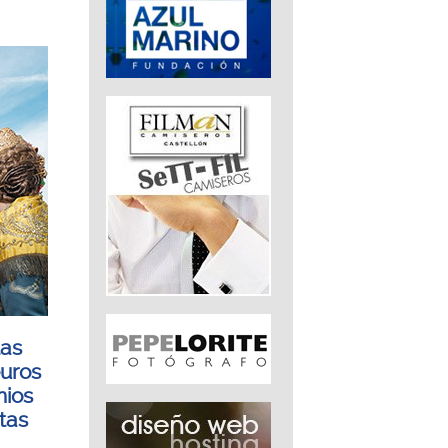
tas
euros
mios
tas