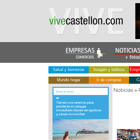
Salud y bienestar
Imagen y belleza
Empre
Mundo hogar
Ir de compras
C
Noticias
»