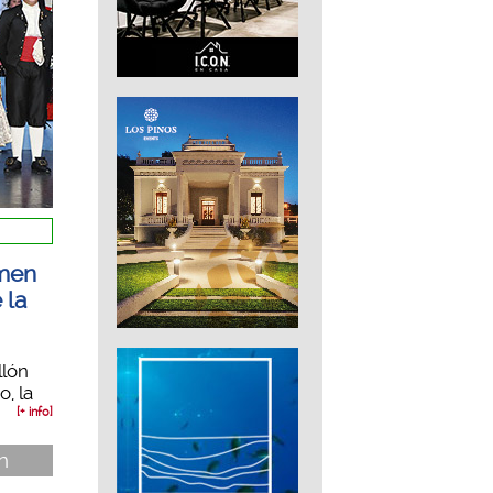
rmen
 la
llón
, la
[+ info]
ón