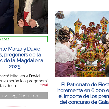
 2025
nte Marzá y David
s, pregoners de la
as de la Magdalena
2025
arzá Miralles y David
enza serán los ‘pregoners’
El Patronato de Fies
as de la...
[+ info]
incrementa en 6.000 
 02 - 25, Castellón
el importe de los pre
del concurso de Gaia