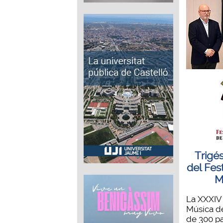
Trigé
del Fes
M
La XXXIV 
Música d
de 300 par