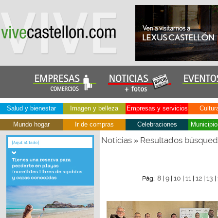
Salud y bienestar
Imagen y belleza
Empresas y servicios
Cultur
Mundo hogar
Ir de compras
Celebraciones
Municipio
Noticias
Resultados búsque
»
8
9
10
11
12
13
Pág.:
|
|
|
|
|
|