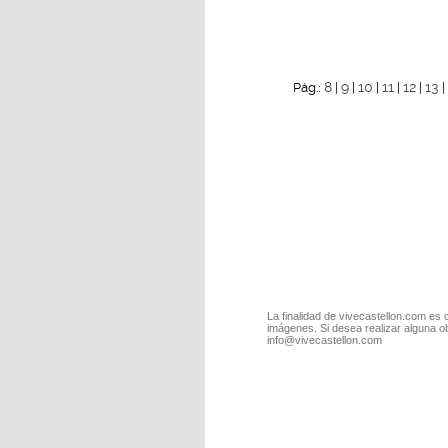
8
9
10
11
12
13
Pág.:
|
|
|
|
|
|
La finalidad de vivecastellon.com es 
imágenes. Si desea realizar alguna o
info@vivecastellon.com