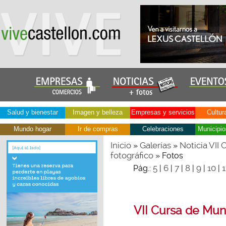
Salud y bienestar
Imagen y belleza
Empresas y servicios
Cultur
Mundo hogar
Ir de compras
Celebraciones
Municipio
Inicio
Galerías
Noticia VII
»
»
fotográfico
» Fotos
5
6
7
8
9
10
1
Pág.:
|
|
|
|
|
|
VII Cursa de Mun