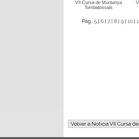
VII Cursa de Muntanya
V
Tombatossals
5
6
7
8
9
10
1
Pág.:
|
|
|
|
|
|
Volver a Noticia VII Cursa d