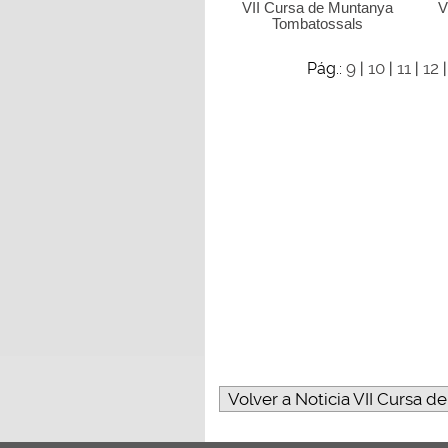
VII Cursa de Muntanya
V
Tombatossals
9
10
11
12
Pág.:
|
|
|
Volver a Noticia VII Cursa d