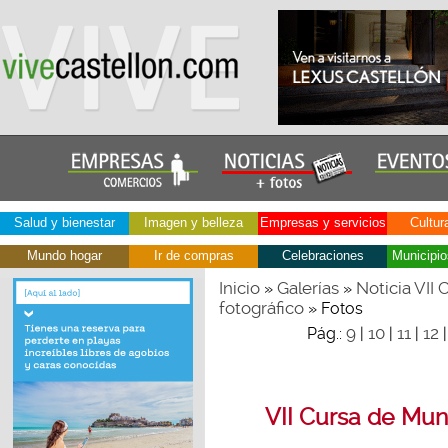
Salud y bienestar
Imagen y belleza
Empresas y servicios
Cultur
Mundo hogar
Ir de compras
Celebraciones
Municipio
Inicio
Galerías
Noticia VII
»
»
fotográfico
» Fotos
9
10
11
12
Pág.:
|
|
|
VII Cursa de Mun