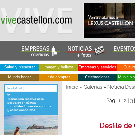
Salud y bienestar
Imagen y belleza
Empresas y servicios
Cultur
Mundo hogar
Ir de compras
Celebraciones
Municipio
Inicio
Galerías
Noticia Des
»
»
1
2
3
Pág.:
|
|
Desfile de