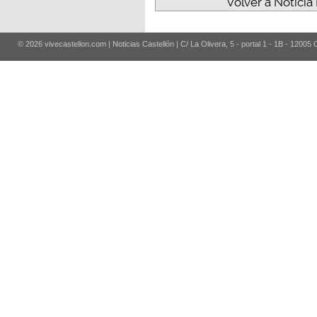
Volver a Noticia
© 2026 vivecastellon.com | Noticias Castellón | C/ La Olivera, 5 - portal 1 - 1B - 12005 