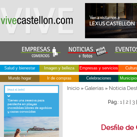
Salud y bienestar
Imagen y belleza
Empresas y servicios
Cultur
Mundo hogar
Ir de compras
Celebraciones
Municipio
Inicio
Galerías
Noticia Des
»
»
1
2
3
Pág.:
|
|
Desfile de