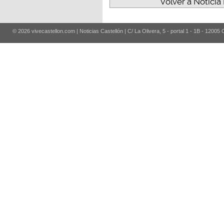
Volver a Noticia
© 2026 vivecastellon.com | Noticias Castellón | C/ La Olivera, 5 - portal 1 - 1B - 12005 