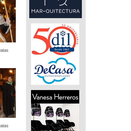
iatas
iatas