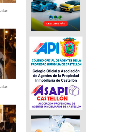
iatas
iatas