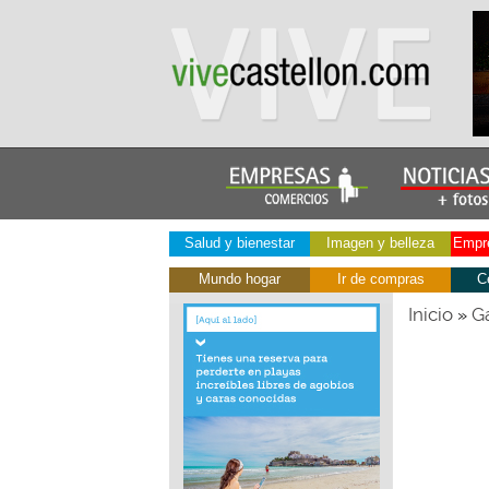
Salud y bienestar
Imagen y belleza
Empre
Mundo hogar
Ir de compras
C
Inicio
Ga
»