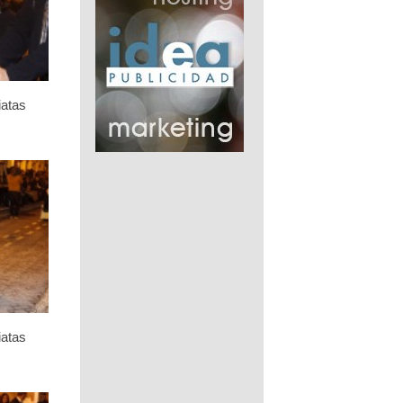
iatas
iatas