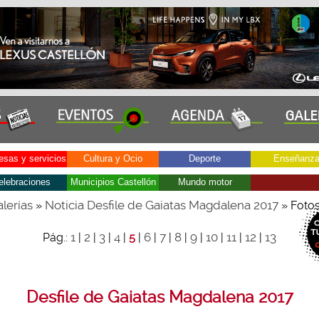
sas y servicios
Cultura y Ocio
Deporte
Enseñanz
elebraciones
Municipios Castellón
Mundo motor
lerías
Noticia Desfile de Gaiatas Magdalena 2017
»
» Foto
1
2
3
4
6
7
8
9
10
11
12
13
Pág.:
|
|
|
|
5
|
|
|
|
|
|
|
|
Desfile de Gaiatas Magdalena 2017