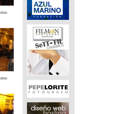
iatas
iatas