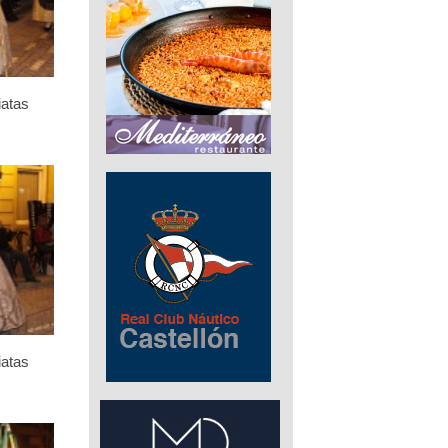
iatas
iatas