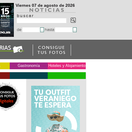
Viernes 07 de agosto de 2026
b u s c a r
de
hasta
a
Gastronomía
Hoteles y Alojamiento
s