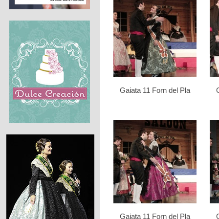
Gaiata 11 Forn del Pla
Gaiata 11 Forn del Pla