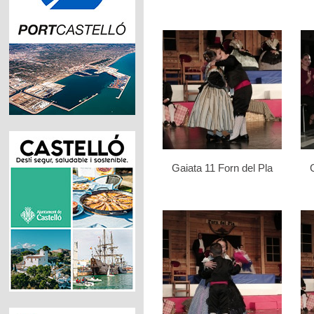
Gaiata 11 Forn del Pla