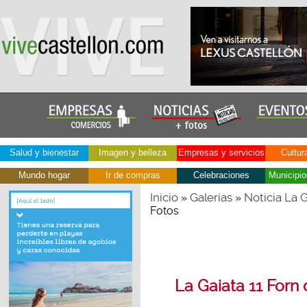
Salud y bienestar
Imagen y belleza
Empresas y servicios
Cultur
Mundo hogar
Ir de compras
Celebraciones
Municipio
Inicio
Galerías
Noticia La 
»
»
Fotos
La Gaiata 11 Forn 