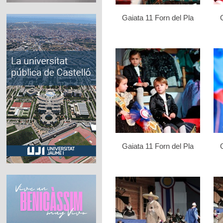
Gaiata 11 Forn del Pla
Gaiata 11 Forn del Pla