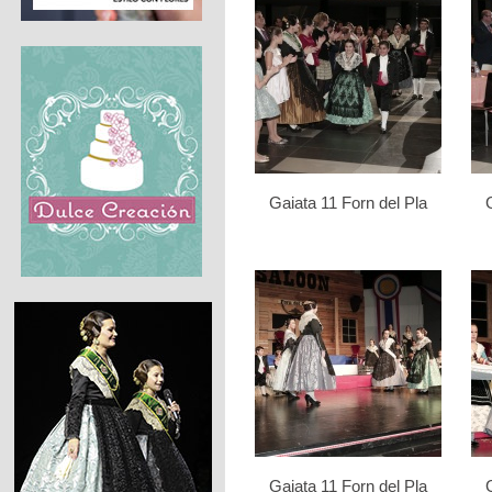
Gaiata 11 Forn del Pla
Gaiata 11 Forn del Pla