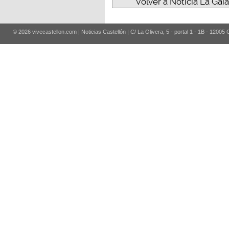
Volver a Noticia La Gai
© 2026 vivecastellon.com | Noticias Castellón | C/ La Olivera, 5 - portal 1 - 1B - 12005 