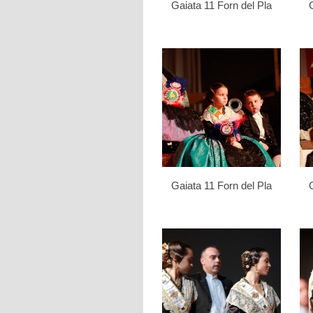
Gaiata 11 Forn del Pla
Gaiata 11 Forn del Pla