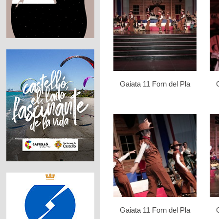
Gaiata 11 Forn del Pla
Gaiata 11 Forn del Pla