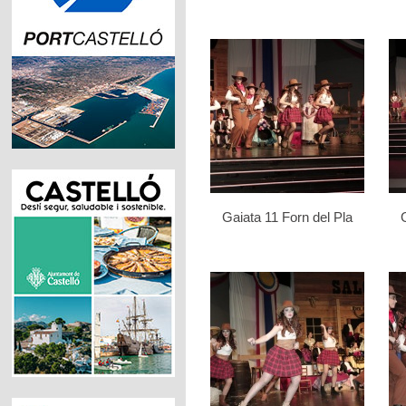
Gaiata 11 Forn del Pla