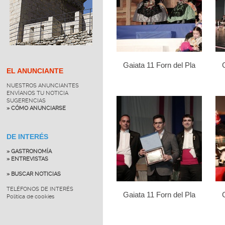
Gaiata 11 Forn del Pla
EL ANUNCIANTE
NUESTROS ANUNCIANTES
ENVÍANOS TU NOTICIA
SUGERENCIAS
» CÓMO ANUNCIARSE
DE INTERÉS
» GASTRONOMÍA
» ENTREVISTAS
» BUSCAR NOTICIAS
TELÉFONOS DE INTERÉS
Gaiata 11 Forn del Pla
Política de cookies