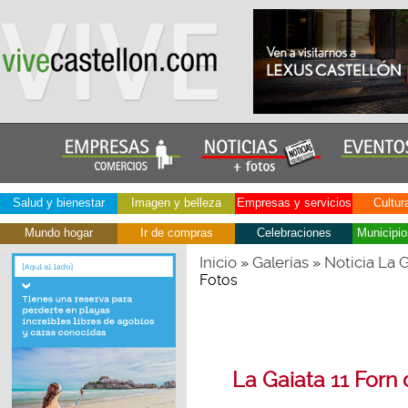
Salud y bienestar
Imagen y belleza
Empresas y servicios
Cultur
Mundo hogar
Ir de compras
Celebraciones
Municipio
Inicio
Galerías
Noticia La 
»
»
Fotos
La Gaiata 11 Forn 