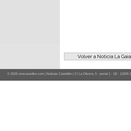
Volver a Noticia La Gai
© 2026 vivecastellon.com | Noticias Castellón | C/ La Olivera, 5 - portal 1 - 1B - 12005 