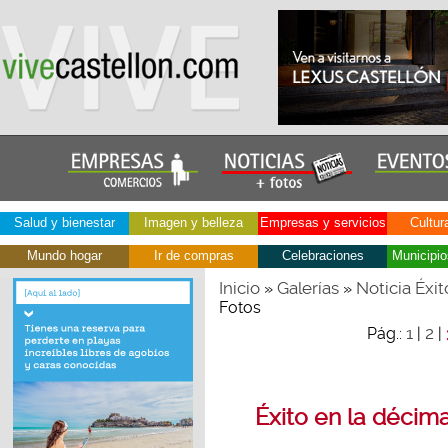
Salud y bienestar
Imagen y belleza
Empresas y servicios
Cultur
Mundo hogar
Ir de compras
Celebraciones
Municipio
Inicio
Galerías
Noticia Éxi
»
»
Fotos
1
2
Pág.:
|
|
Éxito en la décim