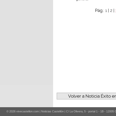
1
2
Pág.:
|
|
Volver a Noticia Éxito 
© 2026 vivecastellon.com | Noticias Castellón | C/ La Olivera, 5 - portal 1 - 1B - 12005 