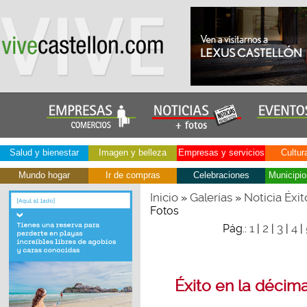
Salud y bienestar
Imagen y belleza
Empresas y servicios
Cultur
Mundo hogar
Ir de compras
Celebraciones
Municipio
Inicio
Galerías
Noticia Éxi
»
»
Fotos
1
2
3
4
Pág.:
|
|
|
|
Éxito en la décim