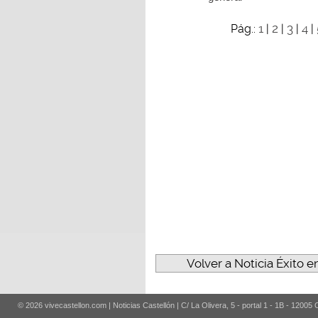
1
2
3
4
Pág.:
|
|
|
|
Volver a Noticia Éxito 
© 2026 vivecastellon.com | Noticias Castellón | C/ La Olivera, 5 - portal 1 - 1B - 12005 