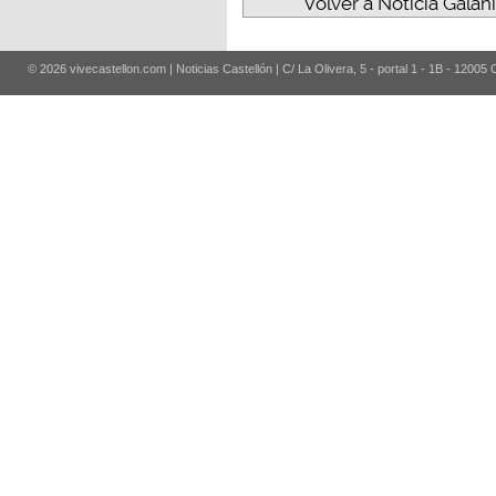
Volver a Noticia Galania
© 2026 vivecastellon.com | Noticias Castellón | C/ La Olivera, 5 - portal 1 - 1B - 12005 