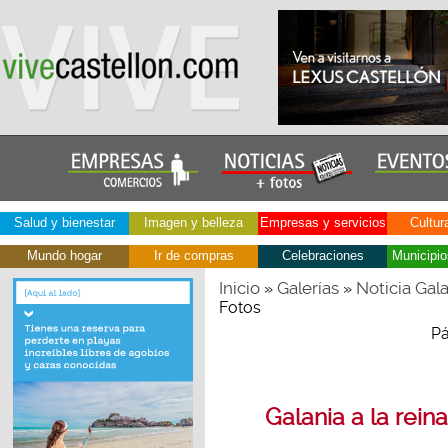
Salud y bienestar
Imagen y belleza
Empresas y servicios
Cultur
Mundo hogar
Ir de compras
Celebraciones
Municipio
Inicio
Galerías
Noticia Gala
»
»
Fotos
Pá
Galania a la reina