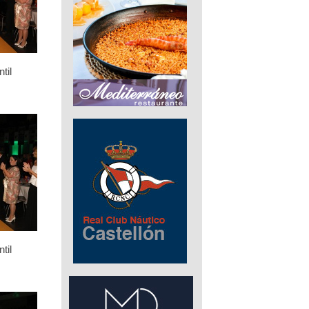
til
til