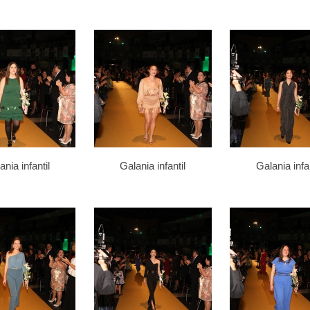
ania infantil
Galania infantil
Galania infan