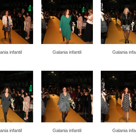
ania infantil
Galania infantil
Galania infan
ania infantil
Galania infantil
Galania infan