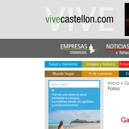
Salud y bienestar
Imagen y belleza
Empre
Mundo hogar
Ir de compras
C
Inicio
Ga
»
Fotos
Ga