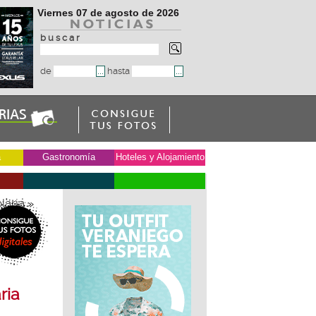
Viernes 07 de agosto de 2026
b u s c a r
de
hasta
a
Gastronomía
Hoteles y Alojamiento
laria
»
ria