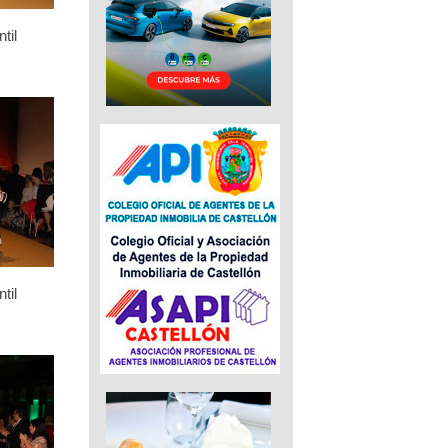
til
til