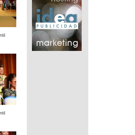
til
til