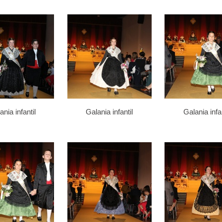
ania infantil
Galania infantil
Galania infan