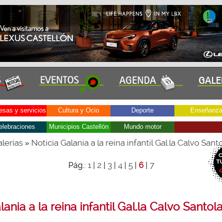
sas y servicios
Cultura y Ocio
Deporte
Enseñanz
elebraciones
Municipios Castellón
Mundo motor
lerías
Noticia Galania a la reina infantil Gal.la Calvo Santo
»
1
2
3
4
5
7
Pág.:
|
|
|
|
|
6
|
lania a la reina infantil Gal.la Calvo Santola