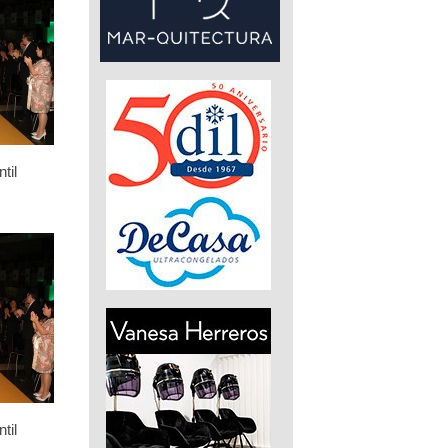
til
til