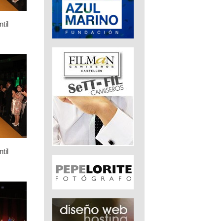
til
til