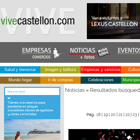
Salud y bienestar
Imagen y belleza
Empresas y servicios
Cultur
Mundo hogar
Ir de compras
Celebraciones
Municipio
Noticias
Resultados búsque
»
18
19
20
21
22
23
Pág.:
|
|
|
|
|
|