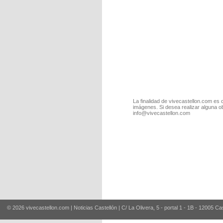
La finalidad de vivecastellon.com es 
imágenes. Si desea realizar alguna o
info@vivecastellon.com
© 2026 vivecastellon.com | Noticias Castellón | C/ La Olivera, 5 - portal 1 - 1B - 12005 Ca