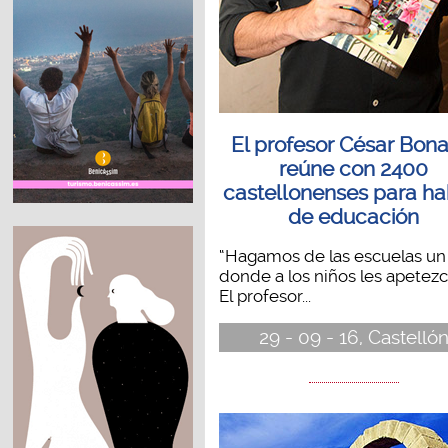
El profesor César Bona
reúne con 2400
castellonenses para ha
de educación
“Hagamos de las escuelas un 
donde a los niños les apetezca
El profesor...
29 - 09 - 16, Castelló