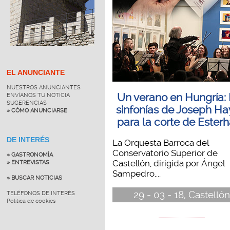
EL ANUNCIANTE
NUESTROS ANUNCIANTES
Un verano en Hungría:
ENVÍANOS TU NOTICIA
SUGERENCIAS
sinfonías de Joseph H
» CÓMO ANUNCIARSE
para la corte de Ester
DE INTERÉS
La Orquesta Barroca del
Conservatorio Superior de
» GASTRONOMÍA
Castellón, dirigida por Ángel
» ENTREVISTAS
Sampedro,...
» BUSCAR NOTICIAS
29 - 03 - 18, Castellón
TELÉFONOS DE INTERÉS
Política de cookies