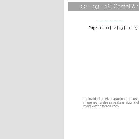
22 - 03 - 18, Castellón
10
11
12
13
14
15
Pág.:
|
|
|
|
|
La finalidad de vivecastellon.com es 
imágenes. Si desea realizar alguna o
info@vivecastellon.com