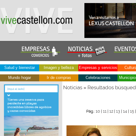
Salud y bienestar
Imagen y belleza
Empresas y servicios
Cultur
Mundo hogar
Ir de compras
Celebraciones
Municipio
Noticias
Resultados búsque
»
10
11
12
13
14
15
Pág.:
|
|
|
|
|