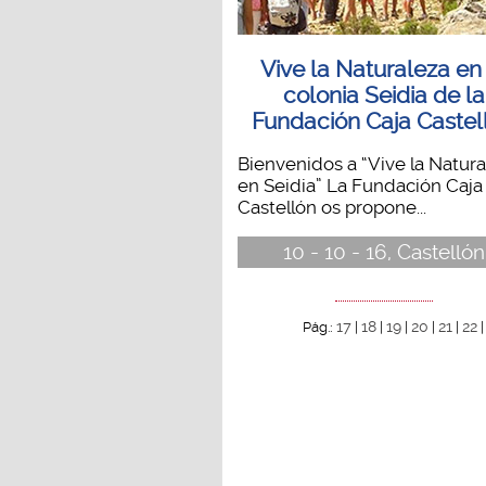
Vive la Naturaleza en
colonia Seidia de la
Fundación Caja Castel
Bienvenidos a “Vive la Natura
en Seidia” La Fundación Caja
Castellón os propone...
10 - 10 - 16, Castellón
17
18
19
20
21
22
Pág.:
|
|
|
|
|