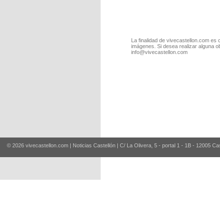
La finalidad de vivecastellon.com es 
imágenes. Si desea realizar alguna o
info@vivecastellon.com
© 2026 vivecastellon.com | Noticias Castellón | C/ La Olivera, 5 - portal 1 - 1B - 12005 Ca