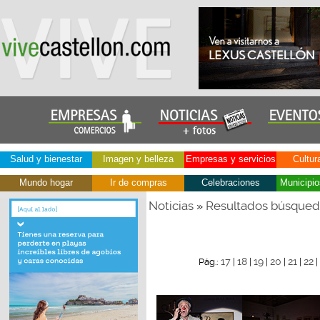
Salud y bienestar
Imagen y belleza
Empresas y servicios
Cultur
Mundo hogar
Ir de compras
Celebraciones
Municipio
Noticias
Resultados búsque
»
17
18
19
20
21
22
Pág.:
|
|
|
|
|
|