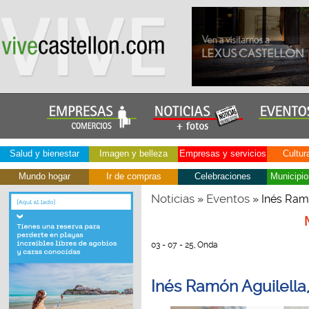
Salud y bienestar
Imagen y belleza
Empresas y servicios
Cultur
Mundo hogar
Ir de compras
Celebraciones
Municipio
Noticias
Eventos
»
» Inés Ramó
03 - 07 - 25, Onda
Inés Ramón Aguilella,