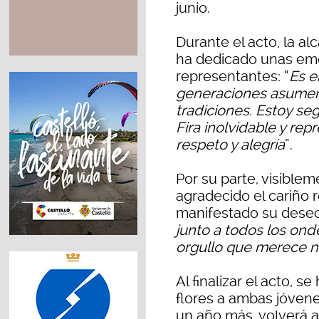
junio.
Durante el acto, la a
ha dedicado unas emo
representantes: “
Es e
generaciones asumen 
tradiciones. Estoy se
Fira inolvidable y rep
respeto y alegría
”.
Por su parte, visibl
agradecido el cariño r
manifestado su deseo
junto a todos los ond
orgullo que merece n
Al finalizar el acto, 
flores a ambas jóvene
un año más, volverá a