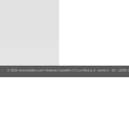
© 2026 vivecastellon.com | Noticias Castellón | C/ La Olivera, 5 - portal 1 - 1B - 12005 