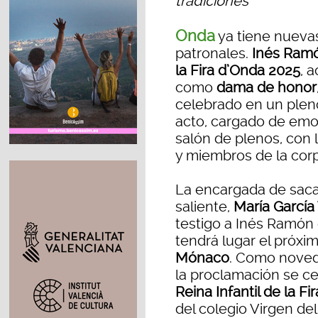
tradiciones”
Onda
ya tiene nuevas
patronales.
Inés Ramó
la Fira d’Onda 2025
, 
como
dama de honor
celebrado en un pleno
acto, cargado de emoc
salón de plenos, con l
y miembros de la corp
La encargada de sacar
saliente,
María García
testigo a Inés Ramón
tendrá lugar el próxi
Mónaco
. Como noved
la proclamación se ce
Reina Infantil de la F
del colegio Virgen de