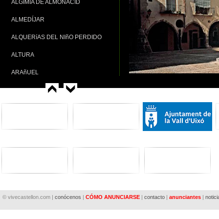
ALGIMIA DE ALMONACID
ALMEDÍJAR
ALQUERíAS DEL NIñO PERDIDO
ALTURA
ARAñUEL
ARES DEL MAESTRAT
ARGELITA
ARTANA
ATZENETA DEL MAESTRAT
AYÓDAR
AZUÉBAR
BARRACAS
© vivecastellon.com |
conócenos
|
CÓMO ANUNCIARSE
|
contacto
|
anunciantes
|
notici
BEJÍS