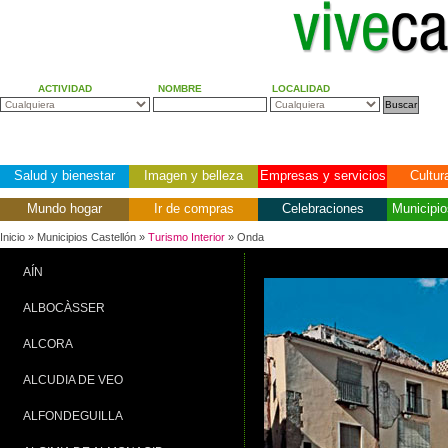
ACTIVIDAD
NOMBRE
LOCALIDAD
Salud y bienestar
Imagen y belleza
Empresas y servicios
Cultur
Mundo hogar
Ir de compras
Celebraciones
Municipio
Inicio
» Municipios Castellón »
Turismo Interior
» Onda
AÍN
ALBOCÀSSER
ALCORA
ALCUDIA DE VEO
ALFONDEGUILLA